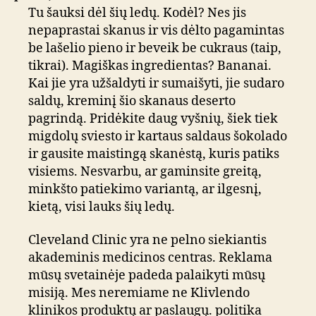
Tu šauksi dėl šių ledų. Kodėl? Nes jis
nepaprastai skanus ir vis dėlto pagamintas
be lašelio pieno ir beveik be cukraus (taip,
tikrai). Magiškas ingredientas? Bananai.
Kai jie yra užšaldyti ir sumaišyti, jie sudaro
saldų, kreminį šio skanaus deserto
pagrindą. Pridėkite daug vyšnių, šiek tiek
migdolų sviesto ir kartaus saldaus šokolado
ir gausite maistingą skanėstą, kuris patiks
visiems. Nesvarbu, ar gaminsite greitą,
minkšto patiekimo variantą, ar ilgesnį,
kietą, visi lauks šių ledų.
Cleveland Clinic yra ne pelno siekiantis
akademinis medicinos centras. Reklama
mūsų svetainėje padeda palaikyti mūsų
misiją. Mes neremiame ne Klivlendo
klinikos produktų ar paslaugų. politika