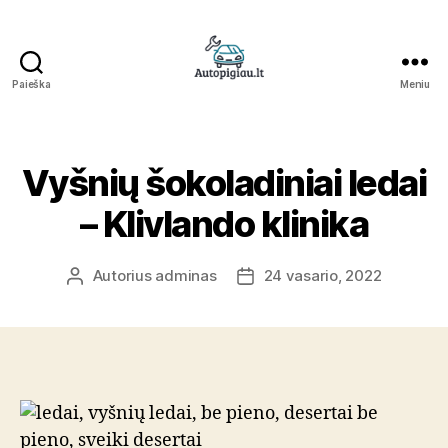
Paieška
Meniu
Straipsniai
Vyšnių šokoladiniai ledai
– Klivlando klinika
Autorius
adminas
24 vasario, 2022
Įrašo
Įrašo
autorius
data