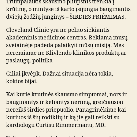
Trumpalaikis skausmo pliūpsnis trenkia į
krūtinę, o mintyse iš karto įsijungia bauginantis
dviejų žodžių junginys – ŠIRDIES PRIĖMIMAS.
Cleveland Clinic yra ne pelno siekiantis
akademinis medicinos centras. Reklama mūsų
svetainėje padeda palaikyti mūsų misiją. Mes
neremiame ne Klivlendo klinikos produktų ar
paslaugų. politika
Giliai įkvėpk. Dažnai situacija nėra tokia,
kokios bijai.
Kai kurie krūtinės skausmo simptomai, nors ir
bauginantys ir keliantys nerimą, greičiausiai
nereikš širdies priepuolio. Panagrinėkime kai
kuriuos iš šių rodiklių ir ką jie gali reikšti su
kardiologu Curtisu Rimmermanu, MD.