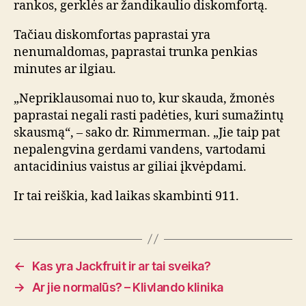
rankos, gerklės ar žandikaulio diskomfortą.
Tačiau diskomfortas paprastai yra
nenumaldomas, paprastai trunka penkias
minutes ar ilgiau.
„Nepriklausomai nuo to, kur skauda, ​​žmonės
paprastai negali rasti padėties, kuri sumažintų
skausmą“, – sako dr. Rimmerman. „Jie taip pat
nepalengvina gerdami vandens, vartodami
antacidinius vaistus ar giliai įkvėpdami.
Ir tai reiškia, kad laikas skambinti 911.
←
Kas yra Jackfruit ir ar tai sveika?
→
Ar jie normalūs? – Klivlando klinika