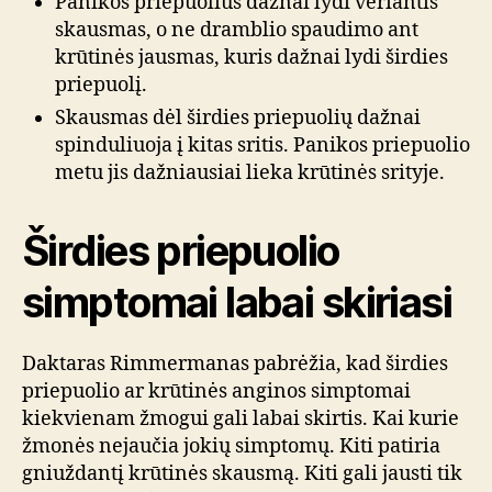
Panikos priepuolius dažnai lydi veriantis
skausmas, o ne dramblio spaudimo ant
krūtinės jausmas, kuris dažnai lydi širdies
priepuolį.
Skausmas dėl širdies priepuolių dažnai
spinduliuoja į kitas sritis. Panikos priepuolio
metu jis dažniausiai lieka krūtinės srityje.
Širdies priepuolio
simptomai labai skiriasi
Daktaras Rimmermanas pabrėžia, kad širdies
priepuolio ar krūtinės anginos simptomai
kiekvienam žmogui gali labai skirtis. Kai kurie
žmonės nejaučia jokių simptomų. Kiti patiria
gniuždantį krūtinės skausmą. Kiti gali jausti tik