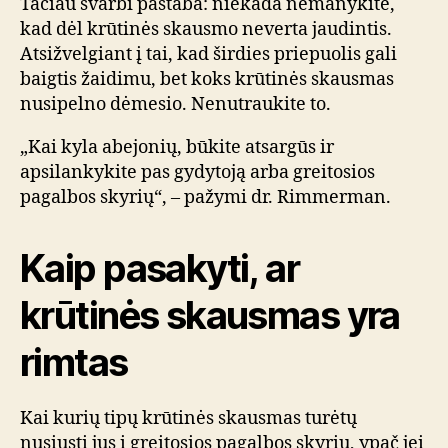
Tačiau svarbi pastaba: niekada nemanykite,
kad dėl krūtinės skausmo neverta jaudintis.
Atsižvelgiant į tai, kad širdies priepuolis gali
baigtis žaidimu, bet koks krūtinės skausmas
nusipelno dėmesio. Nenutraukite to.
„Kai kyla abejonių, būkite atsargūs ir
apsilankykite pas gydytoją arba greitosios
pagalbos skyrių“, – pažymi dr. Rimmerman.
Kaip pasakyti, ar
krūtinės skausmas yra
rimtas
Kai kurių tipų krūtinės skausmas turėtų
nusiųsti jus į greitosios pagalbos skyrių, ypač jei