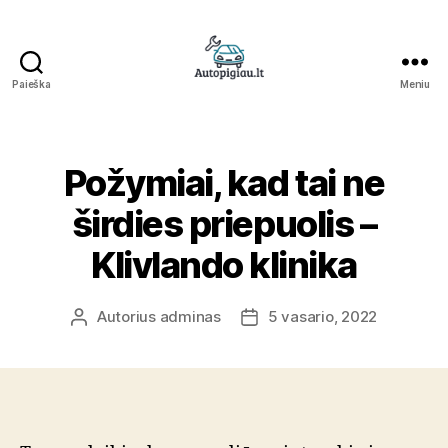
Paieška
Meniu
Straipsniai
Požymiai, kad tai ne
širdies priepuolis –
Klivlando klinika
Autorius
adminas
5 vasario, 2022
Įrašo
Įrašo
autorius
data