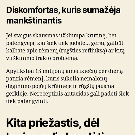
Diskomfortas, kuris sumažėja
mankštinantis
Jei staigus skausmas užklumpa krūtinę, bet
palengvėja, kai šiek tiek judate… gerai, galbūt
kalbate apie rėmenį (rūgšties refliuksą) ar kitą
virškinimo trakto problemą.
Apytiksliai 15 milijonų amerikiečių per dieną
patiria rėmenį, kuris sukelia nemalonų
deginimo pojūtį krūtinėje ir rūgštų jausmą
gerklėje. Nereceptinis antacidas gali padėti šiek
tiek palengvinti.
Kita priežastis, dėl