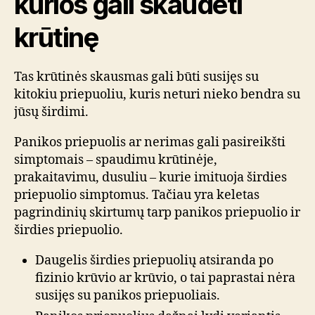
kurios gali skaudėti
krūtinę
Tas krūtinės skausmas gali būti susijęs su
kitokiu priepuoliu, kuris neturi nieko bendra su
jūsų širdimi.
Panikos priepuolis ar nerimas gali pasireikšti
simptomais – spaudimu krūtinėje,
prakaitavimu, dusuliu – kurie imituoja širdies
priepuolio simptomus. Tačiau yra keletas
pagrindinių skirtumų tarp panikos priepuolio ir
širdies priepuolio.
Daugelis širdies priepuolių atsiranda po
fizinio krūvio ar krūvio, o tai paprastai nėra
susijęs su panikos priepuoliais.