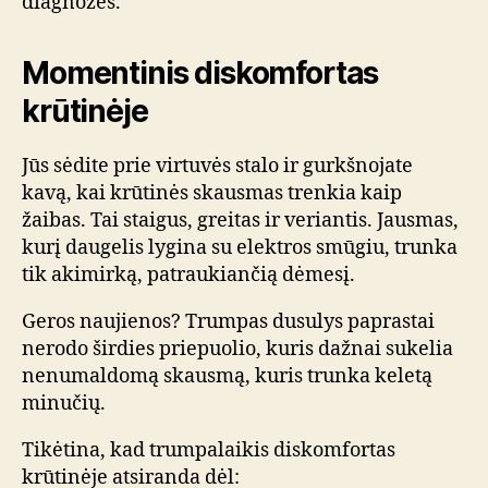
diagnozės.
Momentinis diskomfortas
krūtinėje
Jūs sėdite prie virtuvės stalo ir gurkšnojate
kavą, kai krūtinės skausmas trenkia kaip
žaibas. Tai staigus, greitas ir veriantis. Jausmas,
kurį daugelis lygina su elektros smūgiu, trunka
tik akimirką, patraukiančią dėmesį.
Geros naujienos? Trumpas dusulys paprastai
nerodo širdies priepuolio, kuris dažnai sukelia
nenumaldomą skausmą, kuris trunka keletą
minučių.
Tikėtina, kad trumpalaikis diskomfortas
krūtinėje atsiranda dėl: