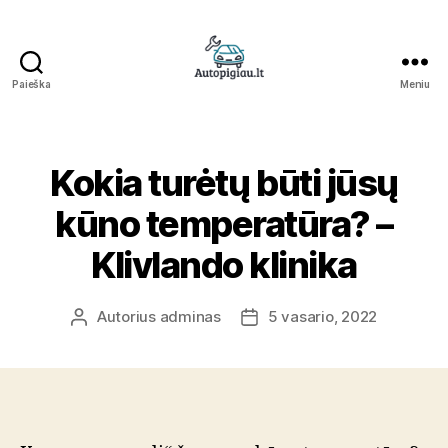
Paieška
Meniu
Straipsniai
Kokia turėtų būti jūsų
kūno temperatūra? –
Klivlando klinika
Autorius
adminas
5 vasario, 2022
Įrašo
Įrašo
autorius
data