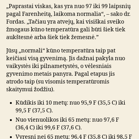
„Paprastai viskas, kas yra nuo 97 iki 99 laipsnių
pagal Farenheitą, laikoma normalia“, – sako dr.
Fordas. „Tačiau yra atvejų, kai visiškai sveiko
žmogaus kūno temperatūra gali būti šiek tiek
aukštesnė arba šiek tiek žemesnė.”
Jūsų „normali“ kūno temperatūra taip pat
keičiasi visą gyvenimą. Jis dažnai pakyla nuo
vaikystės iki pilnametystės, o vėlesniais
gyvenimo metais panyra. Pagal etapus jis
atrodo taip (su visomis temperatūromis
skaitymui žodžiu).
Kūdikis iki 10 metų: nuo 95,9 F (35,5 C) iki
99,5 F (37,5 C).
Nuo vienuolikos iki 65 metų: nuo 97,6 F
(36,4 C) iki 99,6 F (37,6 C).
Vyresni nei 65 metų: 96,4 F (35,8 C) iki 98,5 F