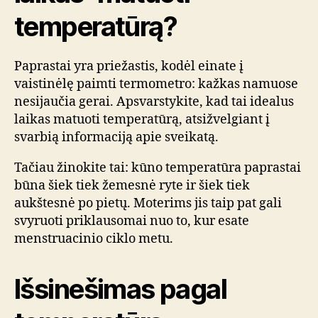
temperatūrą?
Paprastai yra priežastis, kodėl einate į
vaistinėlę paimti termometro: kažkas namuose
nesijaučia gerai. Apsvarstykite, kad tai idealus
laikas matuoti temperatūrą, atsižvelgiant į
svarbią informaciją apie sveikatą.
Tačiau žinokite tai: kūno temperatūra paprastai
būna šiek tiek žemesnė ryte ir šiek tiek
aukštesnė po pietų. Moterims jis taip pat gali
svyruoti priklausomai nuo to, kur esate
menstruacinio ciklo metu.
Išsinešimas pagal