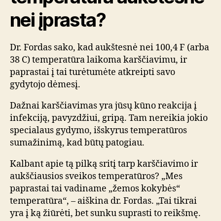
nei įprasta?
Dr. Fordas sako, kad aukštesnė nei 100,4 F (arba
38 C) temperatūra laikoma karščiavimu, ir
paprastai į tai turėtumėte atkreipti savo
gydytojo dėmesį.
Dažnai karščiavimas yra jūsų kūno reakcija į
infekciją, pavyzdžiui, gripą. Tam nereikia jokio
specialaus gydymo, išskyrus temperatūros
sumažinimą, kad būtų patogiau.
Kalbant apie tą pilką sritį tarp karščiavimo ir
aukščiausios sveikos temperatūros? „Mes
paprastai tai vadiname „žemos kokybės“
temperatūra“, – aiškina dr. Fordas. „Tai tikrai
yra į ką žiūrėti, bet sunku suprasti to reikšmę.