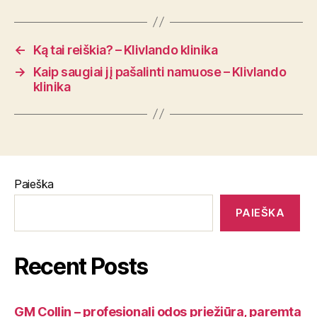
←
Ką tai reiškia? – Klivlando klinika
→
Kaip saugiai jį pašalinti namuose – Klivlando
klinika
Paieška
PAIEŠKA
Recent Posts
GM Collin – profesionali odos priežiūra, paremta