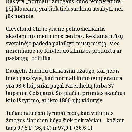
Kas yra „normali“ žmogaus kūno temperatūra?
Į šį klausimą yra šiek tiek sunkiau atsakyti, nei
jūs manote.
Cleveland Clinic yra ne pelno siekiantis
akademinis medicinos centras. Reklama mūsų
svetainėje padeda palaikyti mūsų misiją. Mes
neremiame ne Klivlendo klinikos produktų ar
paslaugų. politika
Daugelis žmonių tikriausiai užaugo, kai jiems
buvo pasakyta, kad normali kūno temperatūra
yra 98,6 laipsniai pagal Farenheitą (arba 37
laipsniai Celsijaus). Šis plačiai priimtas skaičius
kilo iš tyrimo, atlikto 1800-ųjų viduryje.
Tačiau naujesni tyrimai rodo, kad vidutinis
žmogus šiandien bėga šiek tiek vėsiau – kažkur
tarp 97,5 F (36,4 C) ir 97,9 F (36,6 C).