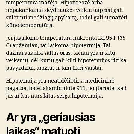
temperatūra mažėja. Hipotireozė arba
nepakankama skydliaukės veikla taip pat gali
sulėtinti medžiagų apykaitą, todėl gali sumažėti
kūno temperatūra.
Jei jūsų kūno temperatūra nukrenta iki 95 F (35
C) ar žemiau, tai laikoma hipotermija. Tai
dažnai sukelia šaltas oras, tačiau yra ir kitų
veiksnių, dėl kurių gali kilti hipotermijos rizika,
pavyzdžiui, amžius ir tam tikri vaistai.
Hipotermija yra neatidėliotina medicininė
pagalba, todėl skambinkite 911, jei įtariate, kad
jūs ar kas nors kitas serga hipotermija.
Ar yra „geriausias
laikas“ matuoti