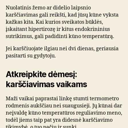
Nuolatinis žemo ar didelio laipsnio
karščiavimas gali reikšti, kad jūsų kūne vyksta
kažkas kita. Kai kurios sveikatos būklės,
įskaitant hipertirozę ir kitus endokrininius
sutrikimus, gali padidinti kūno temperatūrą.
Jei karščiuojate ilgiau nei dvi dienas, geriausia
pasitarti su gydytoju.
Atkreipkite dėmesį:
karščiavimas vaikams
Maži vaikai paprastai linkę stumti termometro
rodmenis aukščiau nei suaugusieji. Jų kūnai dar
neįvaldę kūno temperatūros reguliavimo meno,
todėl jiems taip pat yra didesnė karščiavimo
tikimybė, o tuo pačiu ir sunki.