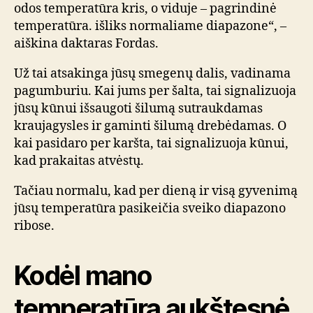
odos temperatūra kris, o viduje – pagrindinė
temperatūra. išliks normaliame diapazone“, –
aiškina daktaras Fordas.
Už tai atsakinga jūsų smegenų dalis, vadinama
pagumburiu. Kai jums per šalta, tai signalizuoja
jūsų kūnui išsaugoti šilumą sutraukdamas
kraujagysles ir gaminti šilumą drebėdamas. O
kai pasidaro per karšta, tai signalizuoja kūnui,
kad prakaitas atvėstų.
Tačiau normalu, kad per dieną ir visą gyvenimą
jūsų temperatūra pasikeičia sveiko diapazono
ribose.
Kodėl mano
temperatūra aukštesnė