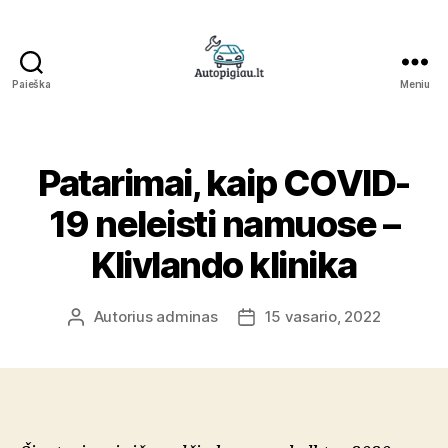
Paieška
Meniu
Straipsniai
Patarimai, kaip COVID-
19 neleisti namuose –
Klivlando klinika
Autorius
adminas
15 vasario, 2022
Įrašo
Įrašo
autorius
data