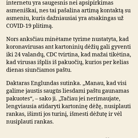
internetu yra saugesnis nei apsipirkimas
asmeniškai, nes tai pašalina artimą kontaktą su
asmeniu, kuris dažniausiai yra atsakingas už
COVID-19 plitimą.
Nors anksčiau minėtame tyrime nustatyta, kad
koronavirusas ant kartoninių dėžių gali gyventi
iki 24 valandų, CDC tvirtina, kad mažai tikėtina,
kad virusas išplis iš pakuočių, kurios per kelias
dienas siunčiamos paštu.
Daktaras Englundas sutinka. „Manau, kad visi
galime jaustis saugūs liesdami paštu gaunamas
pakuotes“, – sako ji. „Tačiau jei nerimaujate,
lengviausia atidaryti kartoninę dėžę, nusiplauti
rankas, išimti jos turinį, išmesti dėžutę ir vėl
nusiplauti rankas.