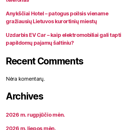
Anykščiai Hotel – patogus poilsis viename
gražiausių Lietuvos kurortinių miestų
Uzdarbis EV Car – kaip elektromobiliai gali tapti
papildomų pajamų šaltiniu?
Recent Comments
Nėra komentarų.
Archives
2026 m. rugpjūčio mėn.
2026 m. liepos mėn.