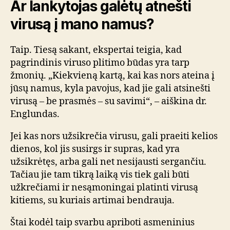
Ar lankytojas galėtų atnešti
virusą į mano namus?
Taip. Tiesą sakant, ekspertai teigia, kad
pagrindinis viruso plitimo būdas yra tarp
žmonių. „Kiekvieną kartą, kai kas nors ateina į
jūsų namus, kyla pavojus, kad jie gali atsinešti
virusą – be prasmės – su savimi“, – aiškina dr.
Englundas.
Jei kas nors užsikrečia virusu, gali praeiti kelios
dienos, kol jis susirgs ir supras, kad yra
užsikrėtęs, arba gali net nesijausti sergančiu.
Tačiau jie tam tikrą laiką vis tiek gali būti
užkrečiami ir nesąmoningai platinti virusą
kitiems, su kuriais artimai bendrauja.
Štai kodėl taip svarbu apriboti asmeninius