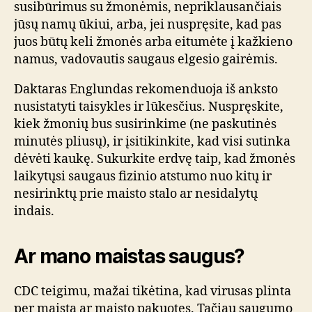
susibūrimus su žmonėmis, nepriklausančiais
jūsų namų ūkiui, arba, jei nuspręsite, kad pas
juos būtų keli žmonės arba eitumėte į kažkieno
namus, vadovautis saugaus elgesio gairėmis.
Daktaras Englundas rekomenduoja iš anksto
nusistatyti taisykles ir lūkesčius. Nuspręskite,
kiek žmonių bus susirinkime (ne paskutinės
minutės pliusų), ir įsitikinkite, kad visi sutinka
dėvėti kaukę. Sukurkite erdvę taip, kad žmonės
laikytųsi saugaus fizinio atstumo nuo kitų ir
nesirinktų prie maisto stalo ar nesidalytų
indais.
Ar mano maistas saugus?
CDC teigimu, mažai tikėtina, kad virusas plinta
per maistą ar maisto pakuotes. Tačiau saugumo