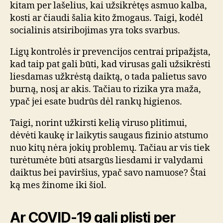
kitam per lašelius, kai užsikrėtęs asmuo kalba,
kosti ar čiaudi šalia kito žmogaus. Taigi, kodėl
socialinis atsiribojimas yra toks svarbus.
Ligų kontrolės ir prevencijos centrai pripažįsta,
kad taip pat gali būti, kad virusas gali užsikrėsti
liesdamas užkrėstą daiktą, o tada palietus savo
burną, nosį ar akis. Tačiau to rizika yra maža,
ypač jei esate budrūs dėl rankų higienos.
Taigi, norint užkirsti kelią viruso plitimui,
dėvėti kaukę ir laikytis saugaus fizinio atstumo
nuo kitų nėra jokių problemų. Tačiau ar vis tiek
turėtumėte būti atsargūs liesdami ir valydami
daiktus bei paviršius, ypač savo namuose? Štai
ką mes žinome iki šiol.
Ar COVID-19 gali plisti per