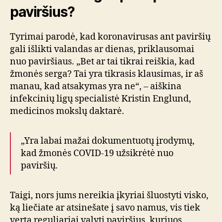
paviršius?
Tyrimai parodė, kad koronavirusas ant paviršių
gali išlikti valandas ar dienas, priklausomai
nuo paviršiaus. „Bet ar tai tikrai reiškia, kad
žmonės serga? Tai yra tikrasis klausimas, ir aš
manau, kad atsakymas yra ne“, – aiškina
infekcinių ligų specialistė Kristin Englund,
medicinos mokslų daktarė.
„Yra labai mažai dokumentuotų įrodymų,
kad žmonės COVID-19 užsikrėtė nuo
paviršių.
Taigi, nors jums nereikia įkyriai šluostyti visko,
ką liečiate ar atsinešate į savo namus, vis tiek
verta reguliariai valyti paviršius, kuriuos