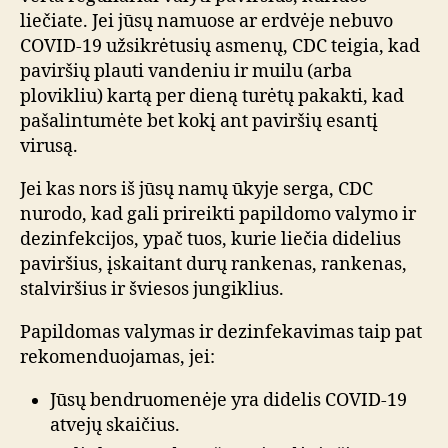
liečiate. Jei jūsų namuose ar erdvėje nebuvo
COVID-19 užsikrėtusių asmenų, CDC teigia, kad
paviršių plauti vandeniu ir muilu (arba
plovikliu) kartą per dieną turėtų pakakti, kad
pašalintumėte bet kokį ant paviršių esantį
virusą.
Jei kas nors iš jūsų namų ūkyje serga, CDC
nurodo, kad gali prireikti papildomo valymo ir
dezinfekcijos, ypač tuos, kurie liečia didelius
paviršius, įskaitant durų rankenas, rankenas,
stalviršius ir šviesos jungiklius.
Papildomas valymas ir dezinfekavimas taip pat
rekomenduojamas, jei:
Jūsų bendruomenėje yra didelis COVID-19
atvejų skaičius.