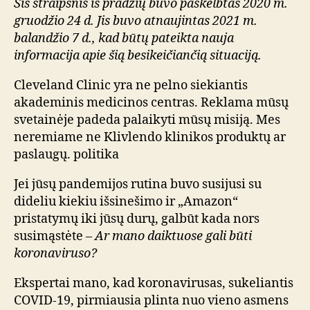
Šis straipsnis iš pradžių buvo paskelbtas 2020 m.
gruodžio 24 d. Jis buvo atnaujintas 2021 m.
balandžio 7 d., kad būtų pateikta nauja
informacija apie šią besikeičiančią situaciją.
Cleveland Clinic yra ne pelno siekiantis
akademinis medicinos centras. Reklama mūsų
svetainėje padeda palaikyti mūsų misiją. Mes
neremiame ne Klivlendo klinikos produktų ar
paslaugų. politika
Jei jūsų pandemijos rutina buvo susijusi su
dideliu kiekiu išsinešimo ir „Amazon“
pristatymų iki jūsų durų, galbūt kada nors
susimąstėte –
Ar mano daiktuose gali būti
koronaviruso?
Ekspertai mano, kad koronavirusas, sukeliantis
COVID-19, pirmiausia plinta nuo vieno asmens