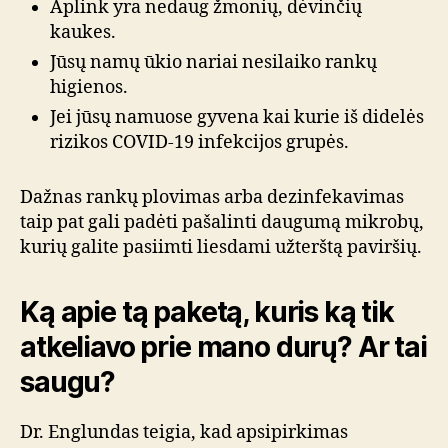
Aplink yra nedaug žmonių, dėvinčių
kaukes.
Jūsų namų ūkio nariai nesilaiko rankų
higienos.
Jei jūsų namuose gyvena kai kurie iš didelės
rizikos COVID-19 infekcijos grupės.
Dažnas rankų plovimas arba dezinfekavimas
taip pat gali padėti pašalinti daugumą mikrobų,
kurių galite pasiimti liesdami užterštą paviršių.
Ką apie tą paketą, kuris ką tik
atkeliavo prie mano durų? Ar tai
saugu?
Dr. Englundas teigia, kad apsipirkimas