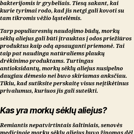
bakterijomis ir grybeliais. Tiesą sakant, kai
kurie tyrimai rodo, kad jis netgi gali kovoti su
tam tikromis vėžio ląstelėmis.
Tarp populiaresnių naudojimo būdų, morkų
sėklų aliejus gali būti įtrauktas į odos priežiūros
produktus kaip odą apsauganti priemonė. Tai
taip pat naudinga natūraliems plaukų
drėkinimo produktams. Turtingas
antioksidantų, morkų sėklų aliejus nusipelno
daugiau dėmesio nei buvo skiriamas anksčiau.
Tikiu, kad sutiksite perskaitę visus neįtikėtinus
privalumus, kuriuos jis gali suteikti.
Kas yra morkų sėklų aliejus?
Remiantis nepatvirtintais šaltiniais, senovės
medicinoje morkų sėklų aliejus buvo žinomas dėl