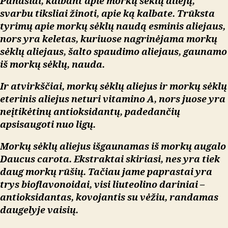
Panašiai, kalbant apie morkų sėklų aliejų,
svarbu tiksliai žinoti, apie ką kalbate. Trūksta
tyrimų apie morkų sėklų naudą
esminis
aliejaus,
nors yra keletas, kuriuose nagrinėjama morkų
sėklų aliejaus, šalto spaudimo aliejaus, gaunamo
iš morkų sėklų, nauda.
Ir atvirkščiai, morkų sėklų aliejus ir morkų sėklų
eterinis aliejus neturi vitamino A, nors juose yra
neįtikėtinų antioksidantų, padedančių
apsisaugoti nuo ligų.
Morkų sėklų aliejus išgaunamas iš morkų augalo
Daucus carota. Ekstraktai skiriasi, nes yra tiek
daug morkų rūšių. Tačiau jame paprastai yra
trys bioflavonoidai, visi liuteolino dariniai –
antioksidantas, kovojantis su vėžiu, randamas
daugelyje vaisių.