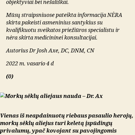
objektyviai bei nešališkai.
Mūsų straipsniuose pateikta informacija NĖRA
skirta pakeisti asmeninius santykius su
kvalifikuotu sveikatos priežiūros specialistu ir
nėra skirta medicininei konsultacijai.
Autorius
Dr Josh Axe, DC, DNM, CN
2022 m. vasario 4 d
(0)
Vienas iš neapdainuotų riebaus pasaulio herojų,
morkų sėklų aliejus turi keletą įspūdingų
privalumų, ypač kovojant su pavojingomis