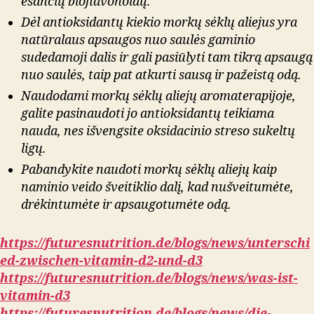
esančių bioflavonoidų.
Dėl antioksidantų kiekio morkų sėklų aliejus yra
natūralaus apsaugos nuo saulės gaminio
sudedamoji dalis ir gali pasiūlyti tam tikrą apsaugą
nuo saulės, taip pat atkurti sausą ir pažeistą odą.
Naudodami morkų sėklų aliejų aromaterapijoje,
galite pasinaudoti jo antioksidantų teikiama
nauda, ​​nes išvengsite oksidacinio streso sukeltų
ligų.
Pabandykite naudoti morkų sėklų aliejų kaip
naminio veido šveitiklio dalį, kad nušveitumėte,
drėkintumėte ir apsaugotumėte odą.
https://futuresnutrition.de/blogs/news/unterschi
ed-zwischen-vitamin-d2-und-d3
https://futuresnutrition.de/blogs/news/was-ist-
vitamin-d3
https://futuresnutrition.de/blogs/news/die-