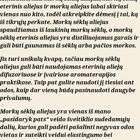
eterinis aliejus ir morkų aliejus labai skiriasi
vienas nuo kito, todėl atkreipkite dėmesį į tai, ką
iš tikrųjų perkate. Morkų sėklų aliejus
spaudžiamas iš laukinių morkų sėklų, o morkų
sėklų eterinis aliejus yra distiliuojamas garais ir
gali būti gaunamas iš sėklų arba pačios morkos.
Jis turi unikalų kvapą, tačiau morkų sėklų
aliejus gali būti naudojamas eterinių aliejų
difuzoriuose ir įvairiose aromaterapijos
praktikose. Taip pat galite naudoti jį tiesiai ant
odos, kaip dar vieną būdą pasinaudoti daugybe
privalumų.
Morkų sėklų aliejus yra vienas iš mano
„pasidaryk pats“ veido šveitiklio sudedamųjų
dalių, kurios gali padėti pašalinti negyvas odos
vietas ir suteikti veidui elastingumo bei