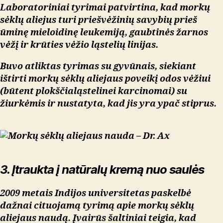
Laboratoriniai tyrimai patvirtina, kad morkų
sėklų aliejus turi priešvėžinių savybių prieš
ūminę mieloidinę leukemiją, gaubtinės žarnos
vėžį ir krūties vėžio ląstelių linijas.
Buvo atliktas tyrimas su gyvūnais, siekiant
ištirti morkų sėklų aliejaus poveikį odos vėžiui
(būtent plokščialąstelinei karcinomai) su
žiurkėmis ir nustatyta, kad jis yra ypač stiprus.
3. Įtraukta į natūralų kremą nuo saulės
2009 metais Indijos universitetas paskelbė
dažnai cituojamą tyrimą apie morkų sėklų
aliejaus naudą. Įvairūs šaltiniai teigia, kad