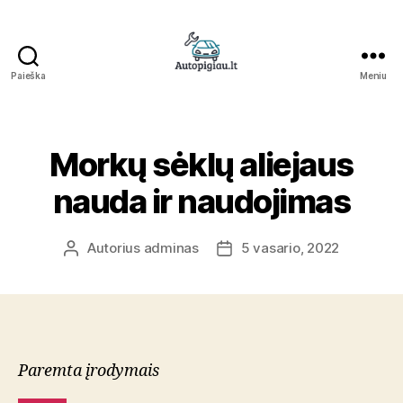
Paieška
Meniu
Straipsniai
Morkų sėklų aliejaus
nauda ir naudojimas
Autorius
adminas
5 vasario, 2022
Įrašo
Įrašo
autorius
data
Paremta įrodymais