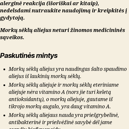
alerginė reakcija (išoriškai ar kitaip),
nedelsdami nutraukite naudojimą ir kreipkitės į
gydytoją.
Morkų sėklų aliejus neturi žinomos medicininės
sąveikos.
Paskutinės mintys
Morkų sėklų aliejus yra naudingas šalto spaudimo
aliejus iš laukinių morkų sėklų.
Morkų sėklų aliejuje ir morkų sėklų eteriniame
aliejuje nėra vitamino A (nors jie turi keletą
antioksidantų), o morkų aliejuje, gautame iš
tikrojo morkų augalo, yra daug vitamino A.
Morkų sėklų aliejaus nauda yra priešgrybelinė,
antibakterinė ir priešvėžinė savybė dėl jame