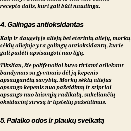
recepto dalis, kuri gali būti naudinga.
4. Galingas antioksidantas
Kaip ir daugelyje aliejų bei eterinių aliejų, morkų
sėklų aliejuje yra galingų antioksidantų, kurie
gali padėti apsisaugoti nuo ligų.
Tiksliau, šie polifenoliai buvo tiriami atliekant
bandymus su gyvūnais dėl jų kepenis
apsaugančių savybių. Morkų sėklų aliejus
apsaugo kepenis nuo pažeidimų ir stipriai
apsaugo nuo laisvųjų radikalų, sukeliančių
oksidacinį stresą ir ląstelių pažeidimus.
5. Palaiko odos ir plaukų sveikatą