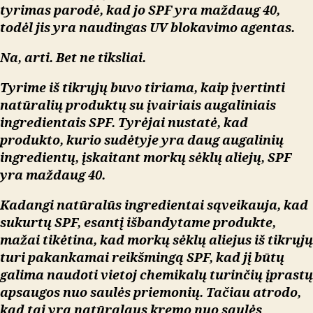
tyrimas parodė, kad jo SPF yra maždaug 40,
todėl jis yra naudingas UV blokavimo agentas.
Na, arti. Bet ne tiksliai.
Tyrime iš tikrųjų buvo tiriama, kaip įvertinti
natūralių produktų su įvairiais augaliniais
ingredientais SPF. Tyrėjai nustatė, kad
produkto, kurio sudėtyje yra daug augalinių
ingredientų, įskaitant morkų sėklų aliejų, SPF
yra maždaug 40.
Kadangi natūralūs ingredientai sąveikauja, kad
sukurtų SPF, esantį išbandytame produkte,
mažai tikėtina, kad morkų sėklų aliejus iš tikrųjų
turi pakankamai reikšmingą SPF, kad jį būtų
galima naudoti vietoj chemikalų turinčių įprastų
apsaugos nuo saulės priemonių. Tačiau atrodo,
kad tai yra natūralaus kremo nuo saulės