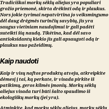
Tradiciškai morkų sėklų aliejus yra populiari
grožio priemonė, skirta drėkinti odą ir plaukus.
Nors jokie tyrimai nepatvirtina jo veiksmingumo
dėl daug drėgmės turinčių savybių, jis yra
saugus vietiniam naudojimui ir gali padėti
suteikti šią naudą. Tikėtina, kad dėl savo
antioksidantų kiekio jis gali apsaugoti odą ir
plaukus nuo pažeidimų.
Kaip naudoti
Kaip ir visų naftos produktų atveju, atkreipkite
dėmesį į tai, ką perkate, ir visada pirkite iš
patikimų, geros kilmės įmonių. Morkų sėklų
aliejus visada turi būti šalto spaudimo iš
ekologiškų morkų (jei yra).
Atminkite, kad morkų sėklų aliejus, morkų sėklų