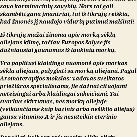
savo karminacinių savybių. Nors tai gali
skambėti gana įmantriai, tai iš tikrųjų reiškia,
kad žmonės jį naudojo vidurių pūtimui malšinti!
Iš tikrųjų mažai žinoma apie morkų sėklų
aliejaus kilmę, tačiau Europos šalyse jis
dažniausiai gaunamas iš laukinių morkų.
Yra paplitusi klaidinga nuomonė apie morkas
sėkla
aliejaus, palyginti su morkų aliejumi. Pagal
Aromaterapijos mokslas: vadovas sveikatos
priežiūros specialistams
, jie dažnai cituojami
neteisingai arba klaidingai sukeičiami. Tai
svarbus skirtumas, nes morkų aliejuje
(veikiančiame kaip bazinis arba nešiklio aliejus)
gausu vitamino A ir jis nesuteikia eterinio
aliejaus.