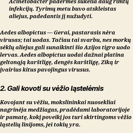
Acinetobacter padermės sukelia daug rimtų
infekcijų. Tyrimų metu buvo atskleistas
aliejus, padedantis jį nužudyti.
Aedes albopictus
— Gerai, pastarasis nėra
virusas; tai uodas. Tačiau tai svarbu, nes morkų
sėklų aliejus gali sunaikinti šio Azijos tigro uodo
lervas. Aedes albopictus uodai dažnai platina
geltonąją karštligę, dengės karštligę, Ziką ir
įvairius kitus pavojingus virusus.
2. Gali kovoti su vėžio ląstelėmis
Kovojant su vėžiu, mokslininkai nuosekliai
nagrinėja medžiagas, pradėdami laboratorijoje
ir pamatę, kokį poveikį jos turi skirtingoms vėžio
ląstelių linijoms, jei tokių yra.