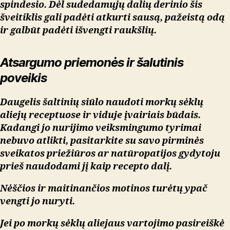
spindesio. Dėl sudedamųjų dalių derinio šis
šveitiklis gali padėti atkurti sausą, pažeistą odą
ir galbūt padėti išvengti raukšlių.
Atsargumo priemonės ir šalutinis
poveikis
Daugelis šaltinių siūlo naudoti morkų sėklų
aliejų receptuose ir viduje įvairiais būdais.
Kadangi jo nurijimo veiksmingumo tyrimai
nebuvo atlikti, pasitarkite su savo pirminės
sveikatos priežiūros ar natūropatijos gydytoju
prieš naudodami jį kaip recepto dalį.
Nėščios ir maitinančios motinos turėtų ypač
vengti jo nuryti.
Jei po morkų sėklų aliejaus vartojimo pasireiškė