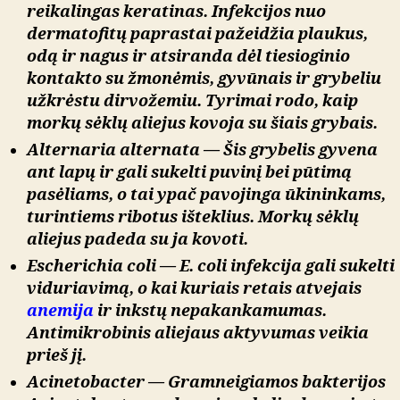
reikalingas keratinas. Infekcijos nuo
dermatofitų paprastai pažeidžia plaukus,
odą ir nagus ir atsiranda dėl tiesioginio
kontakto su žmonėmis, gyvūnais ir grybeliu
užkrėstu dirvožemiu. Tyrimai rodo, kaip
morkų sėklų aliejus kovoja su šiais grybais.
Alternaria alternata
—
Šis grybelis gyvena
ant lapų ir gali sukelti puvinį bei pūtimą
pasėliams, o tai ypač pavojinga ūkininkams,
turintiems ribotus išteklius. Morkų sėklų
aliejus padeda su ja kovoti.
Escherichia coli
— E. coli infekcija gali sukelti
viduriavimą, o kai kuriais retais atvejais
anemija
ir inkstų nepakankamumas.
Antimikrobinis aliejaus aktyvumas veikia
prieš jį.
Acinetobacter
— Gramneigiamos bakterijos