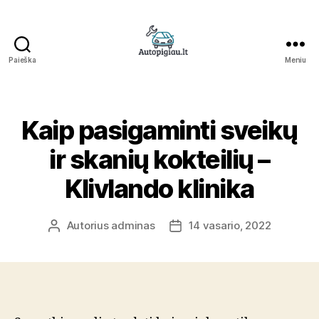
Paieška
Meniu
Straipsniai
Kaip pasigaminti sveikų
ir skanių kokteilių –
Klivlando klinika
Autorius
adminas
14 vasario, 2022
Įrašo
Įrašo
autorius
data