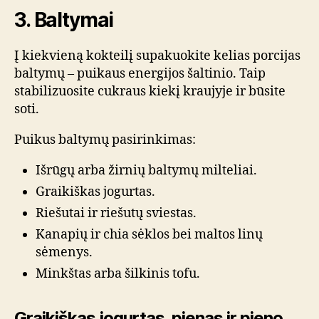
3. Baltymai
Į kiekvieną kokteilį supakuokite kelias porcijas
baltymų – puikaus energijos šaltinio. Taip
stabilizuosite cukraus kiekį kraujyje ir būsite
soti.
Puikus baltymų pasirinkimas:
Išrūgų arba žirnių baltymų milteliai.
Graikiškas jogurtas.
Riešutai ir riešutų sviestas.
Kanapių ir chia sėklos bei maltos linų
sėmenys.
Minkštas arba šilkinis tofu.
Graikiškas jogurtas, pienas ir pieno