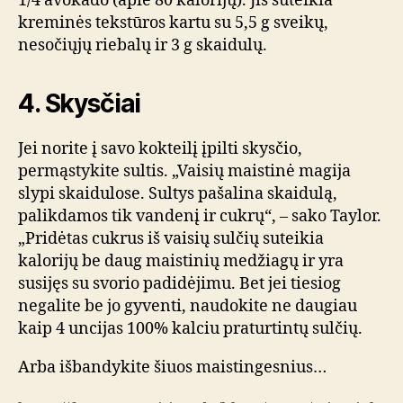
1/4 avokado (apie 80 kalorijų). Jis suteikia
kreminės tekstūros kartu su 5,5 g sveikų,
nesočiųjų riebalų ir 3 g skaidulų.
4. Skysčiai
Jei norite į savo kokteilį įpilti skysčio,
permąstykite sultis. „Vaisių maistinė magija
slypi skaidulose. Sultys pašalina skaidulą,
palikdamos tik vandenį ir cukrų“, – sako Taylor.
„Pridėtas cukrus iš vaisių sulčių suteikia
kalorijų be daug maistinių medžiagų ir yra
susijęs su svorio padidėjimu. Bet jei tiesiog
negalite be jo gyventi, naudokite ne daugiau
kaip 4 uncijas 100% kalciu praturtintų sulčių.
Arba išbandykite šiuos maistingesnius…