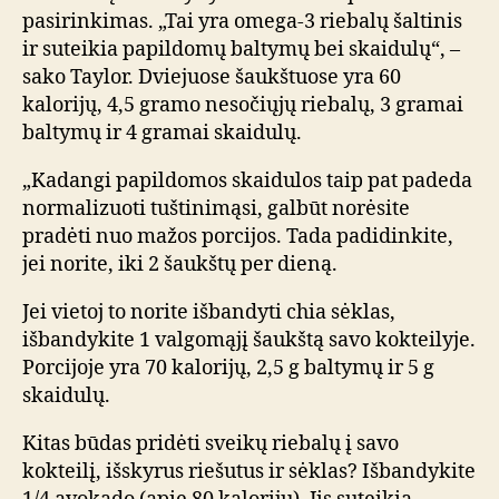
pasirinkimas. „Tai yra omega-3 riebalų šaltinis
ir suteikia papildomų baltymų bei skaidulų“, –
sako Taylor. Dviejuose šaukštuose yra 60
kalorijų, 4,5 gramo nesočiųjų riebalų, 3 gramai
baltymų ir 4 gramai skaidulų.
„Kadangi papildomos skaidulos taip pat padeda
normalizuoti tuštinimąsi, galbūt norėsite
pradėti nuo mažos porcijos. Tada padidinkite,
jei norite, iki 2 šaukštų per dieną.
Jei vietoj to norite išbandyti chia sėklas,
išbandykite 1 valgomąjį šaukštą savo kokteilyje.
Porcijoje yra 70 kalorijų, 2,5 g baltymų ir 5 g
skaidulų.
Kitas būdas pridėti sveikų riebalų į savo
kokteilį, išskyrus riešutus ir sėklas? Išbandykite