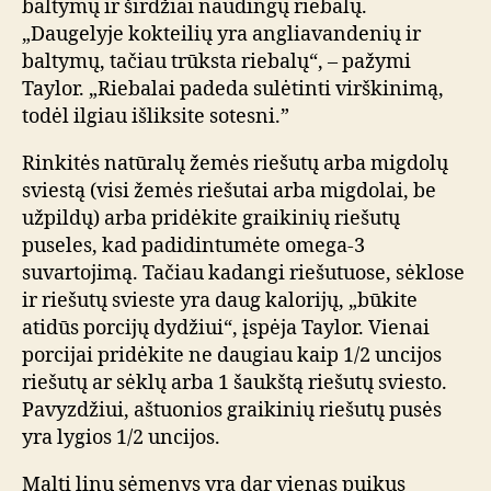
baltymų ir širdžiai naudingų riebalų.
„Daugelyje kokteilių yra angliavandenių ir
baltymų, tačiau trūksta riebalų“, – pažymi
Taylor. „Riebalai padeda sulėtinti virškinimą,
todėl ilgiau išliksite sotesni.”
Rinkitės natūralų žemės riešutų arba migdolų
sviestą (visi žemės riešutai arba migdolai, be
užpildų) arba pridėkite graikinių riešutų
puseles, kad padidintumėte omega-3
suvartojimą. Tačiau kadangi riešutuose, sėklose
ir riešutų svieste yra daug kalorijų, „būkite
atidūs porcijų dydžiui“, įspėja Taylor. Vienai
porcijai pridėkite ne daugiau kaip 1/2 uncijos
riešutų ar sėklų arba 1 šaukštą riešutų sviesto.
Pavyzdžiui, aštuonios graikinių riešutų pusės
yra lygios 1/2 uncijos.
Malti linų sėmenys yra dar vienas puikus