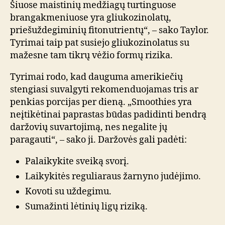
Šiuose maistinių medžiagų turtinguose
brangakmeniuose yra gliukozinolatų,
priešuždegiminių fitonutrientų“, – sako Taylor.
Tyrimai taip pat susiejo gliukozinolatus su
mažesne tam tikrų vėžio formų rizika.
Tyrimai rodo, kad dauguma amerikiečių
stengiasi suvalgyti rekomenduojamas tris ar
penkias porcijas per dieną. „Smoothies yra
neįtikėtinai paprastas būdas padidinti bendrą
daržovių suvartojimą, nes negalite jų
paragauti“, – sako ji. Daržovės gali padėti:
Palaikykite sveiką svorį.
Laikykitės reguliaraus žarnyno judėjimo.
Kovoti su uždegimu.
Sumažinti lėtinių ligų riziką.