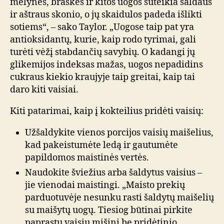
mėlynės, braškės ir kitos uogos suteikia saldaus
ir aštraus skonio, o jų skaidulos padeda išlikti
sotiems“, – sako Taylor. „Uogose taip pat yra
antioksidantų, kurie, kaip rodo tyrimai, gali
turėti vėžį stabdančių savybių. O kadangi jų
glikemijos indeksas mažas, uogos nepadidins
cukraus kiekio kraujyje taip greitai, kaip tai
daro kiti vaisiai.
Kiti patarimai, kaip į kokteilius pridėti vaisių:
Užšaldykite vienos porcijos vaisių maišelius,
kad pakeistumėte ledą ir gautumėte
papildomos maistinės vertės.
Naudokite šviežius arba šaldytus vaisius –
jie vienodai maistingi. „Maisto prekių
parduotuvėje nesunku rasti šaldytų maišelių
su maišytų uogų. Tiesiog būtinai pirkite
paprastų vaisių mišinį be pridėtinio