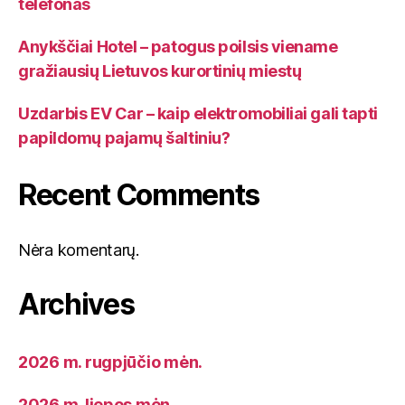
telefonas
Anykščiai Hotel – patogus poilsis viename
gražiausių Lietuvos kurortinių miestų
Uzdarbis EV Car – kaip elektromobiliai gali tapti
papildomų pajamų šaltiniu?
Recent Comments
Nėra komentarų.
Archives
2026 m. rugpjūčio mėn.
2026 m. liepos mėn.