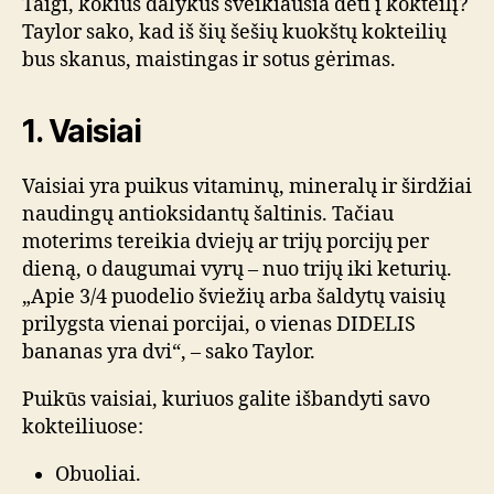
Taigi, kokius dalykus sveikiausia dėti į kokteilį?
Taylor sako, kad iš šių šešių kuokštų kokteilių
bus skanus, maistingas ir sotus gėrimas.
1. Vaisiai
Vaisiai yra puikus vitaminų, mineralų ir širdžiai
naudingų antioksidantų šaltinis. Tačiau
moterims tereikia dviejų ar trijų porcijų per
dieną, o daugumai vyrų – nuo ​​trijų iki keturių.
„Apie 3/4 puodelio šviežių arba šaldytų vaisių
prilygsta vienai porcijai, o vienas DIDELIS
bananas yra dvi“, – sako Taylor.
Puikūs vaisiai, kuriuos galite išbandyti savo
kokteiliuose:
Obuoliai.