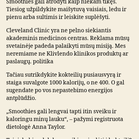
Smoothies gali atrodyti kaip niekam tikęs.
Tiesiog užpildykite maišytuvą vaisiais, ledu ir
pienu arba sultimis ir leiskite suplėšyti.
Cleveland Clinic yra ne pelno siekiantis
akademinis medicinos centras. Reklama mūsų
svetainėje padeda palaikyti mūsų misiją. Mes
neremiame ne Klivlendo klinikos produktų ar
paslaugų. politika
Tačiau sutrikdykite kokteilių pusiausvyrą ir
staiga suvalgote 1000 kalorijų, o ne 400. O gal
sugendate po vos nepastebimo energijos
antplūdžio.
„Smoothies gali lengvai tapti itin sveiku ir
kaloringu minų lauku“, – pažymi registruota
dietologė Anna Taylor.