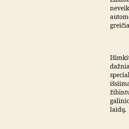
neveik
automo
greiči
Išimki
dažnia
specia
išsiim
žibintų
galini
laidų.