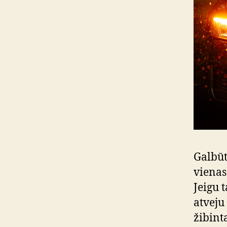
Galbūt
vienas
Jeigu 
atveju
žibinta