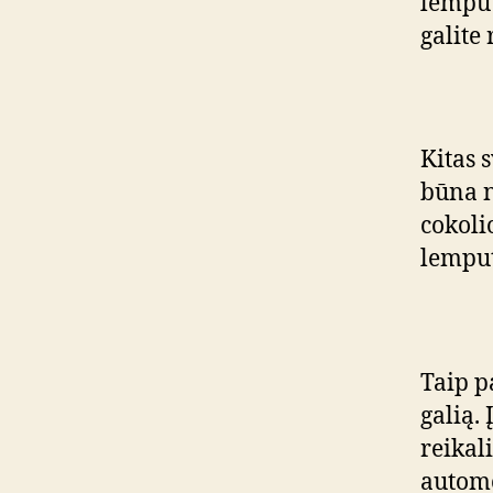
lemput
galite
Kitas 
būna n
cokoli
lemput
Taip p
galią.
reikal
automo