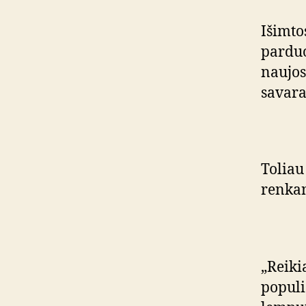
Išimto
parduo
naujos
savara
Toliau
renkan
„Reiki
populi