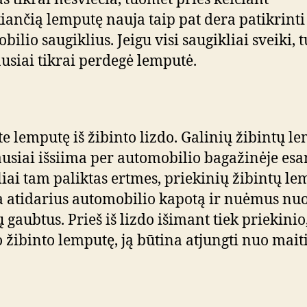
iančią lemputę nauja taip pat dera patikrinti 
bilio saugiklius. Jeigu visi saugikliai sveiki,
ausiai tikrai perdegė lemputė.
te lemputę iš žibinto lizdo. Galinių žibintų l
usiai išsiima per automobilio bagažinėje esa
liai tam paliktas ertmes, priekinių žibintų le
a atidarius automobilio kapotą ir nuėmus nu
 gaubtus. Prieš iš lizdo išimant tiek priekinio,
o žibinto lemputę, ją būtina atjungti nuo mai