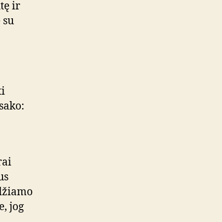
ę ir
 su
ti
tsako:
rai
us
idžiamo
e, jog