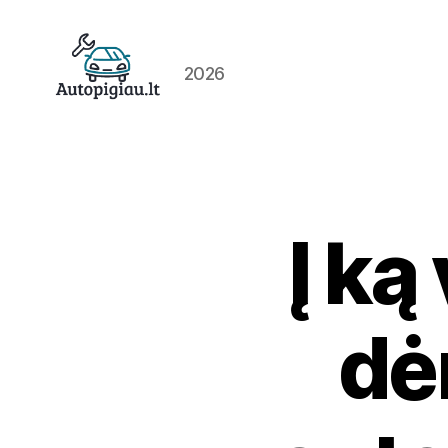
2026
Straipsniai
Į ką
dė