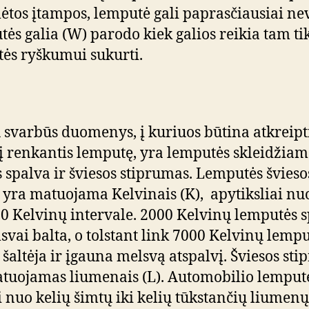
tos įtampos, lemputė gali paprasčiausiai nev
ės galia (W) parodo kiek galios reikia tam t
ės ryškumui sukurti.
u svarbūs duomenys, į kuriuos būtina atkreipt
 renkantis lemputę, yra lemputės skleidžiam
s spalva ir šviesos stiprumas. Lemputės švieso
 yra matuojama Kelvinais (K), apytiksliai nu
00 Kelvinų intervale. 2000 Kelvinų lemputės 
lsvai balta, o tolstant link 7000 Kelvinų lemp
 šaltėja ir įgauna melsvą atspalvį. Šviesos st
tuojamas liumenais (L). Automobilio lemputė
ti nuo kelių šimtų iki kelių tūkstančių liumenų