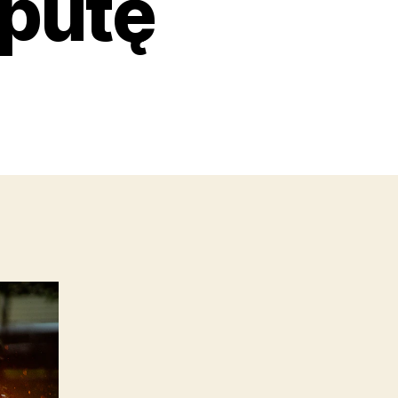
mputę