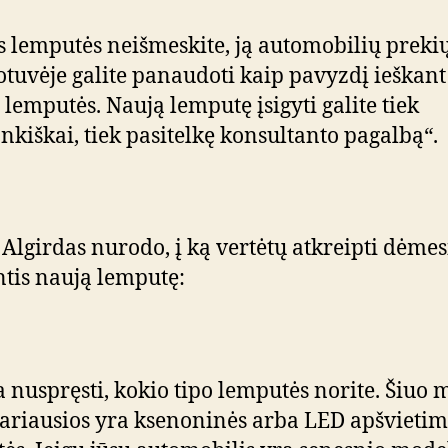
s lemputės neišmeskite, ją automobilių preki
tuvėje galite panaudoti kaip pavyzdį ieškant
 lemputės. Naują lemputę įsigyti galite tiek
nkiškai, tiek pasitelkę konsultanto pagalbą“.
 Algirdas nurodo, į ką vertėtų atkreipti dėmes
tis naują lemputę:
a nuspręsti, kokio tipo lemputės norite. Šiuo 
ariausios yra ksenoninės arba LED apšvieti