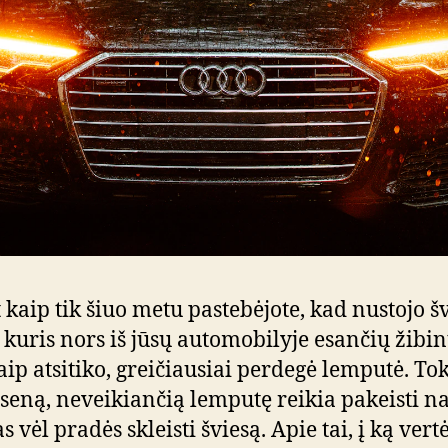
 kaip tik šiuo metu pastebėjote, kad nustojo šv
 kuris nors iš jūsų automobilyje esančių žibin
taip atsitiko, greičiausiai perdegė lemputė. To
 seną, neveikiančią lemputę reikia pakeisti na
s vėl pradės skleisti šviesą. Apie tai, į ką vert