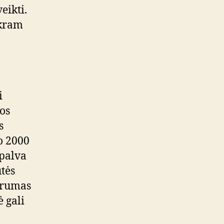
eikti.
ikram
i
os
s
o 2000
spalva
utės
iprumas
 gali