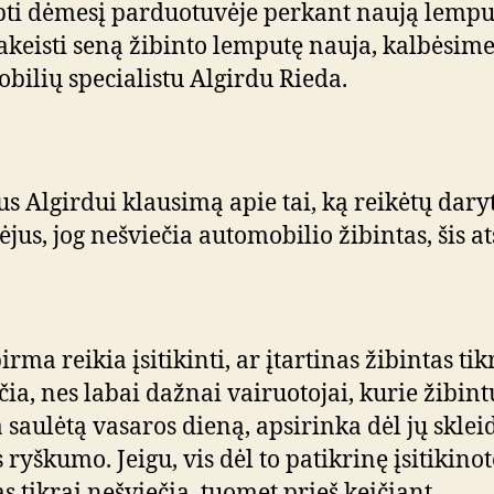
pti dėmesį parduotuvėje perkant naują lemput
akeisti seną žibinto lemputę nauja, kalbėsime
bilių specialistu Algirdu Rieda.
us Algirdui klausimą apie tai, ką reikėtų dary
ėjus, jog nešviečia automobilio žibintas, šis a
irma reikia įsitikinti, ar įtartinas žibintas tik
čia, nes labai dažnai vairuotojai, kurie žibint
a saulėtą vasaros dieną, apsirinka dėl jų skle
 ryškumo. Jeigu, vis dėl to patikrinę įsitikinot
as tikrai nešviečia, tuomet prieš keičiant