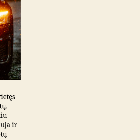
ietęs
tų.
kiu
uja ir
ėtų