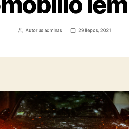
mobilio le
Autorius
adminas
29 liepos, 2021
Įrašo
Įrašo
autorius
data