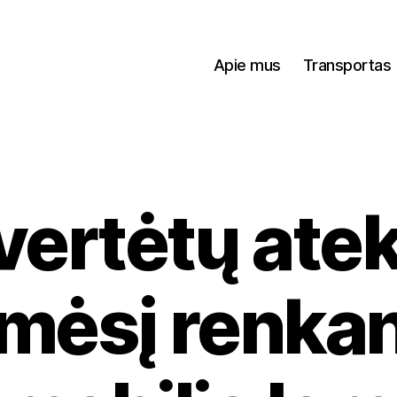
Apie mus
Transportas
 vertėtų atek
mėsį renkan