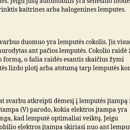
ės. Jeigu jūsų automobilis yra senesnio model
 rinktis kaitrines arba halogenines lemputes.
svarbus duomuo yra lemputės cokolis. Jis vis
urodytas ant pačios lemputės. Cokolio raidė
o formą, o šalia raidės esantis skaičius žymi
ės lizdo plotį arba atstumą tarp lemputės ko
at svarbu atkreipti dėmesį į lemputės įtampą 
 Įtampa (V) parodo, kokia elektros įtampa yra
inga, kad lemputė optimaliai veiktų. Jeigu
bilio elektros įtampa skiriasi nuo ant lempu