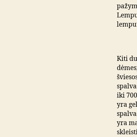
pažymė
Lemput
lemput
Kiti d
dėmesį
švieso
spalva
iki 70
yra ge
spalva
yra ma
skleis