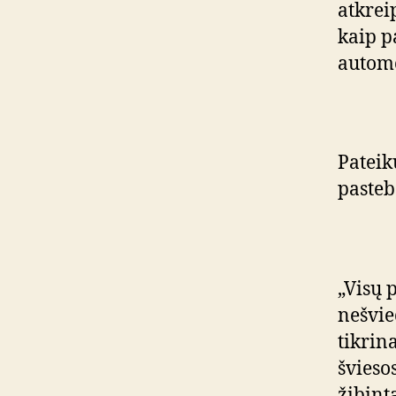
atkrei
kaip p
automo
Pateik
pasteb
„Visų p
nešvie
tikrin
šviesos
žibint