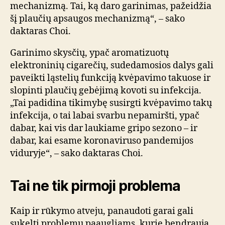
mechanizmą. Tai, ką daro garinimas, pažeidžia
šį plaučių apsaugos mechanizmą“, – sako
daktaras Choi.
Garinimo skysčių, ypač aromatizuotų
elektroninių cigarečių, sudedamosios dalys gali
paveikti ląstelių funkciją kvėpavimo takuose ir
slopinti plaučių gebėjimą kovoti su infekcija.
„Tai padidina tikimybę susirgti kvėpavimo takų
infekcija, o tai labai svarbu nepamiršti, ypač
dabar, kai vis dar laukiame gripo sezono – ir
dabar, kai esame koronaviruso pandemijos
viduryje“, – sako daktaras Choi.
Tai ne tik pirmoji problema
Kaip ir rūkymo atveju, panaudoti garai gali
sukelti problemų paaugliams, kurie bendrauja