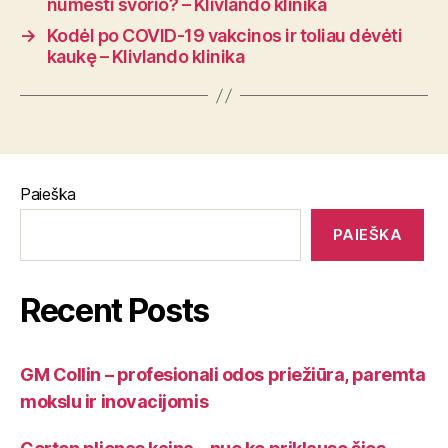
numesti svorio? – Klivlando klinika
→
Kodėl po COVID-19 vakcinos ir toliau dėvėti
kaukę – Klivlando klinika
Paieška
PAIEŠKA
Recent Posts
GM Collin – profesionali odos priežiūra, paremta
mokslu ir inovacijomis