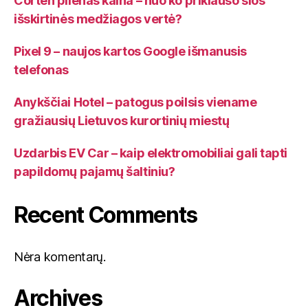
Corten plienas kaina – nuo ko priklauso šios
išskirtinės medžiagos vertė?
Pixel 9 – naujos kartos Google išmanusis
telefonas
Anykščiai Hotel – patogus poilsis viename
gražiausių Lietuvos kurortinių miestų
Uzdarbis EV Car – kaip elektromobiliai gali tapti
papildomų pajamų šaltiniu?
Recent Comments
Nėra komentarų.
Archives