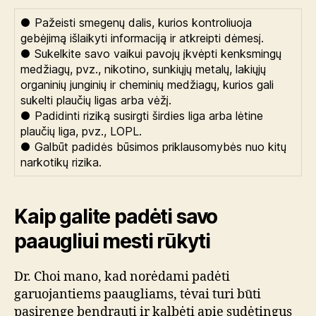
● Pažeisti smegenų dalis, kurios kontroliuoja
gebėjimą išlaikyti informaciją ir atkreipti dėmesį.
● Sukelkite savo vaikui pavojų įkvėpti kenksmingų
medžiagų, pvz., nikotino, sunkiųjų metalų, lakiųjų
organinių junginių ir cheminių medžiagų, kurios gali
sukelti plaučių ligas arba vėžį.
● Padidinti riziką susirgti širdies liga arba lėtine
plaučių liga, pvz., LOPL.
● Galbūt padidės būsimos priklausomybės nuo kitų
narkotikų rizika.
Kaip galite padėti savo
paaugliui mesti rūkyti
Dr. Choi mano, kad norėdami padėti
garuojantiems paaugliams, tėvai turi būti
pasirengę bendrauti ir kalbėti apie sudėtingus