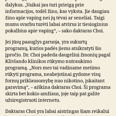
dalykus. „Vaikai jau turi prieigą prie
informacijos, todėl žino, kas vyksta. Jie daugiau
žino apie vaping nei jų tėvai ar seneliai. Taigi
mums svarbu turėti labai atvirus ir tiesioginius
pokalbius apie vaping“, – sako daktaras Choi.
Jei jūsų paauglys garuoja, yra sukurtų
programų, kurios padės jiems atsikratyti šio
įpročio. Dr. Choi padeda daugeliui žmonių pagal
Klivlando klinikos rūkymo nutraukimo
programą. „Nors mes tai vadiname metimo
rūkyti programa, neabejotinai gydome visų
formų priklausomybę nuo nikotino, įskaitant
garavimą“, – aiškina daktaras Choi. Ši programa
skirta bet kokio amžiaus, joje taip pat galite
užsiregistruoti internetu.
Daktaras Choi yra labai aistringas šiam reikalui