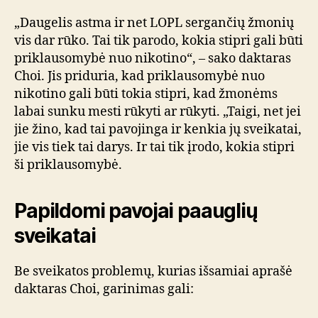
„Daugelis astma ir net LOPL sergančių žmonių
vis dar rūko. Tai tik parodo, kokia stipri gali būti
priklausomybė nuo nikotino“, – sako daktaras
Choi. Jis priduria, kad priklausomybė nuo
nikotino gali būti tokia stipri, kad žmonėms
labai sunku mesti rūkyti ar rūkyti. „Taigi, net jei
jie žino, kad tai pavojinga ir kenkia jų sveikatai,
jie vis tiek tai darys. Ir tai tik įrodo, kokia stipri
ši priklausomybė.
Papildomi pavojai paauglių
sveikatai
Be sveikatos problemų, kurias išsamiai aprašė
daktaras Choi, garinimas gali: