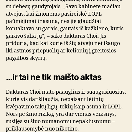
su debesų gaudytojais. „Savo kabinete mačiau
atvejus, kai žmonėms pasireiškė LOPL
paūmėjimai ir astma, nes jie glaudžiai
kontaktavo su garais, gautais iš kažkieno, kuris
garavo šalia jų“, – sako daktaras Choi. Jis
priduria, kad kai kurie iš šių atvejų net išaugo
iki astmos priepuolių ar kelionių į greitosios
pagalbos skyrių.
…ir tai ne tik maišto aktas
Daktaras Choi mato paauglius ir suaugusiuosius,
kurie vis dar šliaužia, nepaisant lėtinių
kvėpavimo takų ligų, tokių kaip astma ir LOPL.
Nors jie žino riziką, yra dar vienas veiksnys,
susijęs su šiuo numanomu nepaklusnumu –
priklausomybė nuo nikotino.