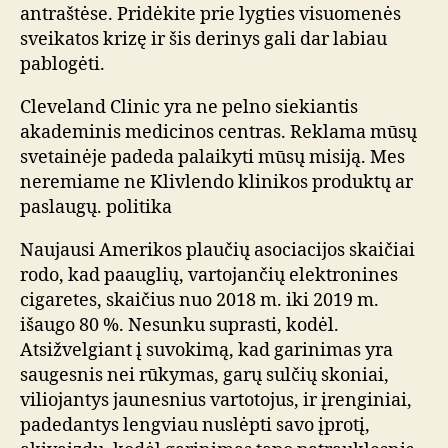
antraštėse. Pridėkite prie lygties visuomenės
sveikatos krizę ir šis derinys gali dar labiau
pablogėti.
Cleveland Clinic yra ne pelno siekiantis
akademinis medicinos centras. Reklama mūsų
svetainėje padeda palaikyti mūsų misiją. Mes
neremiame ne Klivlendo klinikos produktų ar
paslaugų. politika
Naujausi Amerikos plaučių asociacijos skaičiai
rodo, kad paauglių, vartojančių elektronines
cigaretes, skaičius nuo 2018 m. iki 2019 m.
išaugo 80 %. Nesunku suprasti, kodėl.
Atsižvelgiant į suvokimą, kad garinimas yra
saugesnis nei rūkymas, garų sulčių skoniai,
viliojantys jaunesnius vartotojus, ir įrenginiai,
padedantys lengviau nuslėpti savo įprotį,