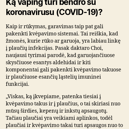
Ką vaping turi bendro su
koronavirusu (COVID-19)?
Kaip ir rūkymas, garavimas taip pat gali
pakenkti kvėpavimo sistemai. Tai reiškia, kad
žmonės, kurie rūko ar garuoja, yra labiau linkę
į plaučių infekcijas. Pasak daktaro Choi,
naujausi tyrimai parodė, kad garuojančiuose
skysčiuose esantys aldehidai ir kiti
komponentai gali pakenkti kvėpavimo takuose
ir plaučiuose esančių ląstelių imuninei
funkcijai.
„Viskas, ką įkvepiame, patenka tiesiai į
kvėpavimo takus ir į plaučius, o tai skiriasi nuo
mūsų širdies, kepenų ir inkstų apsaugotų.
Tačiau plaučiai yra veikiami aplinkos, todėl
plaučiai ir kvėpavimo takai turi apsaugos nuo to