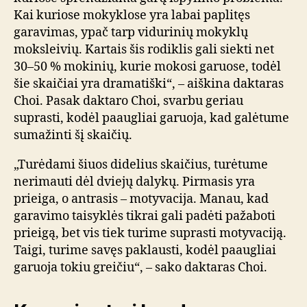
Kai kuriose mokyklose yra labai paplitęs
garavimas, ypač tarp vidurinių mokyklų
moksleivių. Kartais šis rodiklis gali siekti net
30–50 % mokinių, kurie mokosi garuose, todėl
šie skaičiai yra dramatiški“, – aiškina daktaras
Choi. Pasak daktaro Choi, svarbu geriau
suprasti, kodėl paaugliai garuoja, kad galėtume
sumažinti šį skaičių.
„Turėdami šiuos didelius skaičius, turėtume
nerimauti dėl dviejų dalykų. Pirmasis yra
prieiga, o antrasis – motyvacija. Manau, kad
garavimo taisyklės tikrai gali padėti pažaboti
prieigą, bet vis tiek turime suprasti motyvaciją.
Taigi, turime savęs paklausti, kodėl paaugliai
garuoja tokiu greičiu“, – sako daktaras Choi.