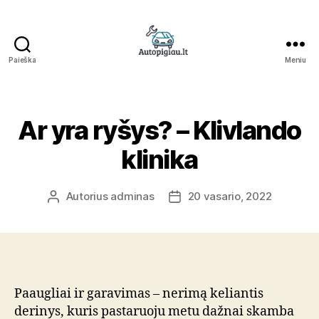
Paieška
Meniu
Straipsniai
Ar yra ryšys? – Klivlando
klinika
Autorius
adminas
20 vasario, 2022
Įrašo
Įrašo
autorius
data
Paaugliai ir garavimas – nerimą keliantis
derinys, kuris pastaruoju metu dažnai skamba