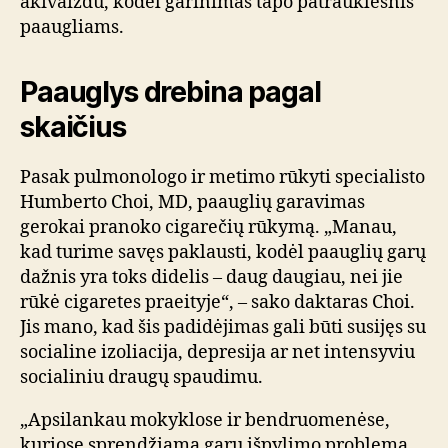
akivaizdu, kodėl garinimas tapo patrauklesnis
paaugliams.
Paauglys drebina pagal
skaičius
Pasak pulmonologo ir metimo rūkyti specialisto
Humberto Choi, MD, paauglių garavimas
gerokai pranoko cigarečių rūkymą. „Manau,
kad turime savęs paklausti, kodėl paauglių garų
dažnis yra toks didelis – daug daugiau, nei jie
rūkė cigaretes praeityje“, – sako daktaras Choi.
Jis mano, kad šis padidėjimas gali būti susijęs su
socialine izoliacija, depresija ar net intensyviu
socialiniu draugų spaudimu.
„Apsilankau mokyklose ir bendruomenėse,
kuriose sprendžiama garų išpylimo problema.