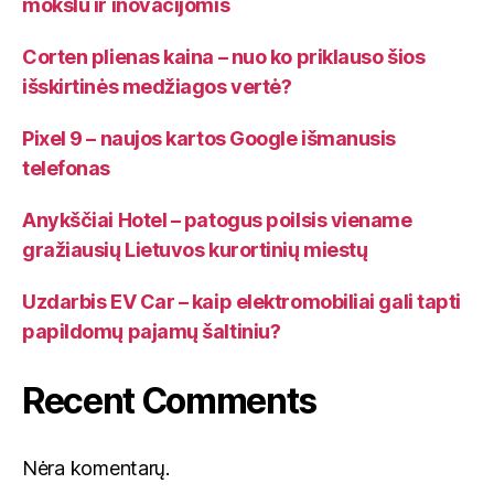
mokslu ir inovacijomis
Corten plienas kaina – nuo ko priklauso šios
išskirtinės medžiagos vertė?
Pixel 9 – naujos kartos Google išmanusis
telefonas
Anykščiai Hotel – patogus poilsis viename
gražiausių Lietuvos kurortinių miestų
Uzdarbis EV Car – kaip elektromobiliai gali tapti
papildomų pajamų šaltiniu?
Recent Comments
Nėra komentarų.