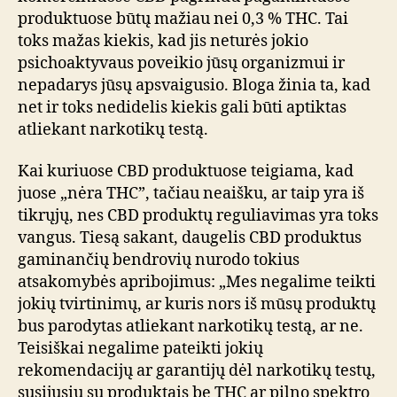
produktuose būtų mažiau nei 0,3 % THC. Tai
toks mažas kiekis, kad jis neturės jokio
psichoaktyvaus poveikio jūsų organizmui ir
nepadarys jūsų apsvaigusio. Bloga žinia ta, kad
net ir toks nedidelis kiekis gali būti aptiktas
atliekant narkotikų testą.
Kai kuriuose CBD produktuose teigiama, kad
juose „nėra THC”, tačiau neaišku, ar taip yra iš
tikrųjų, nes CBD produktų reguliavimas yra toks
vangus. Tiesą sakant, daugelis CBD produktus
gaminančių bendrovių nurodo tokius
atsakomybės apribojimus: „Mes negalime teikti
jokių tvirtinimų, ar kuris nors iš mūsų produktų
bus parodytas atliekant narkotikų testą, ar ne.
Teisiškai negalime pateikti jokių
rekomendacijų ar garantijų dėl narkotikų testų,
susijusių su produktais be THC ar pilno spektro