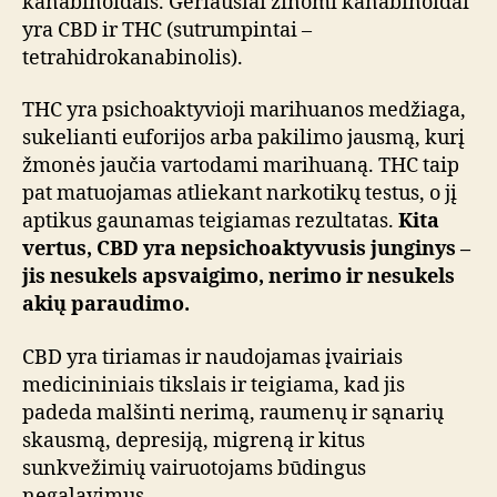
kanabinoidais. Geriausiai žinomi kanabinoidai
yra CBD ir THC (sutrumpintai –
tetrahidrokanabinolis).
THC yra psichoaktyvioji marihuanos medžiaga,
sukelianti euforijos arba pakilimo jausmą, kurį
žmonės jaučia vartodami marihuaną. THC taip
pat matuojamas atliekant narkotikų testus, o jį
aptikus gaunamas teigiamas rezultatas.
Kita
vertus, CBD yra nepsichoaktyvusis junginys –
jis nesukels apsvaigimo, nerimo ir nesukels
akių paraudimo.
CBD yra tiriamas ir naudojamas įvairiais
medicininiais tikslais ir teigiama, kad jis
padeda malšinti nerimą, raumenų ir sąnarių
skausmą, depresiją, migreną ir kitus
sunkvežimių vairuotojams būdingus
negalavimus.