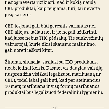
tiesiog neverta rizikuoti. Kad ir kokią naudą
CBD produktai, kaip teigiama, turi, tai neverta
jūsų karjeros.
CBD losjonai gali būti geresnis variantas nei
CBD aliejus, tačiau net ir jie negali užtikrinti,
kad juose nebus THC pėdsakų. Tie sunkvežimių
vairuotojai, kurie tikisi skausmo malšinimo,
gali norėti ieškoti kitur.
Žinoma, situacija, susijusi su CBD produktais,
neabejotinai keisis. Kasmet vis daugiau valstijų
nusprendžia visiškai legalizuoti marihuaną (ir
CBD), todėl labai gali būti, kad per ateinančius
10 metų marihuana ir visų formų marihuanos
produktai bus legalizuoti federaliniu lygmeniu.