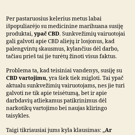
Per pastaruosius kelerius metus labai
išpopuliarėjo su medicinine marihuana susiję
produktai,
ypač CBD
. Sunkvežimių vairuotojai
gali galvoti apie CBD aliejų ir losjonus, kad
palengvintų skausmus, kylančius dėl darbo,
tačiau prieš tai jie turėtų žinoti visus faktus.
Problema ta, kad teisiniai vandenys, susiję su
CBD vartojimu
, yra šiek tiek migloti. Tai ypač
aktualu sunkvežimių vairuotojams, nes jie turi
galvoti ne tik apie teisėtumą, bet ir apie
darbdavių atliekamus patikrinimus dėl
narkotikų vartojimo bei naujas kliringo
taisykles.
Taigi tikriausiai jums kyla klausimas: „
Ar