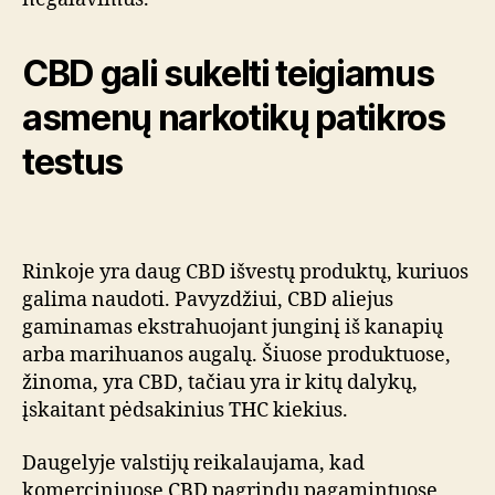
CBD gali sukelti teigiamus
asmenų narkotikų patikros
testus
Rinkoje yra daug CBD išvestų produktų, kuriuos
galima naudoti. Pavyzdžiui, CBD aliejus
gaminamas ekstrahuojant junginį iš kanapių
arba marihuanos augalų. Šiuose produktuose,
žinoma, yra CBD, tačiau yra ir kitų dalykų,
įskaitant pėdsakinius THC kiekius.
Daugelyje valstijų reikalaujama, kad
komerciniuose CBD pagrindu pagamintuose