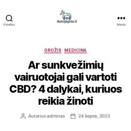
Paieška
Meniu
Straipsniai
Kategorijos
GROŽIS
MEDICINA
Ar sunkvežimių
vairuotojai gali vartoti
CBD? 4 dalykai, kuriuos
reikia žinoti
Autorius
adminas
24 liepos, 2023
Įrašo
Įrašo
autorius
data