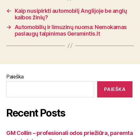
←
Kaip nusipirkti automobilį Anglijoje be anglų
kalbos žinių?
→
Automobilių ir limuzinų nuoma: Nemokamas
paslaugų talpinimas Geramintis.lt
Paieška
PAIEŠKA
Recent Posts
GM Collin – profesionali odos priežiūra, paremta