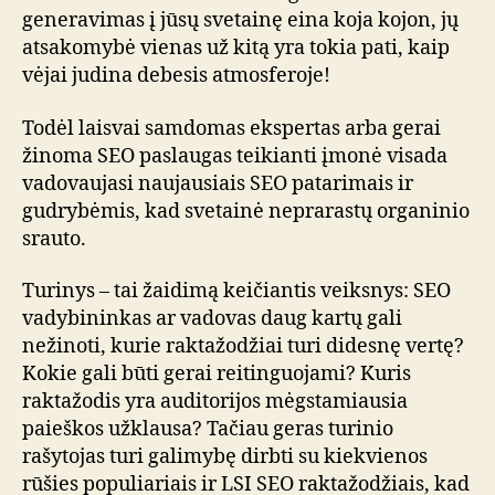
generavimas į jūsų svetainę eina koja kojon, jų
atsakomybė vienas už kitą yra tokia pati, kaip
vėjai judina debesis atmosferoje!
Todėl laisvai samdomas ekspertas arba gerai
žinoma SEO paslaugas teikianti įmonė visada
vadovaujasi naujausiais SEO patarimais ir
gudrybėmis, kad svetainė neprarastų organinio
srauto.
Turinys – tai žaidimą keičiantis veiksnys: SEO
vadybininkas ar vadovas daug kartų gali
nežinoti, kurie raktažodžiai turi didesnę vertę?
Kokie gali būti gerai reitinguojami? Kuris
raktažodis yra auditorijos mėgstamiausia
paieškos užklausa? Tačiau geras turinio
rašytojas turi galimybę dirbti su kiekvienos
rūšies populiariais ir LSI SEO raktažodžiais, kad