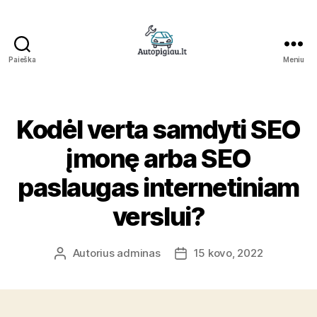
Paieška
Meniu
Straipsniai
Kodėl verta samdyti SEO
įmonę arba SEO
paslaugas internetiniam
verslui?
Autorius
adminas
15 kovo, 2022
Įrašo
Įrašo
autorius
data