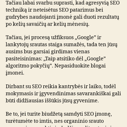
Tačiau labai svarbu suprasti, kad agresyvią SEO
techniką ir neteisėtus SEO patarimus bei
gudrybes naudojanti įmonė gali duoti rezultatų
po kelių savaičių ar kelių mėnesių.
Tačiau, jei procesą užfiksuos „Google” ir
lankytojų srautas staiga sumažės, tada ten jūsų
ausims bus garsiai girdimas vienas
pasiteisinimas: „Taip atsitiko dėl „Google”
algoritmo pokyčių”. Nepasiduokite blogai
įmonei.
Dirbant su SEO reikia kantrybės ir laiko, todėl
mokymasis ir įgyvendinimas savarankiškai gali
būti didžiausias iššūkis jūsų gyvenime.
Be to, jei turite biudžetą samdyti SEO įmonę,
turėtumėte to imtis, nes organinio srauto