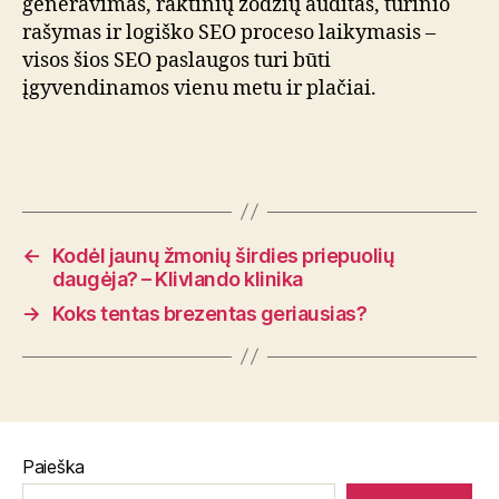
generavimas, raktinių žodžių auditas, turinio
rašymas ir logiško SEO proceso laikymasis –
visos šios SEO paslaugos turi būti
įgyvendinamos vienu metu ir plačiai.
←
Kodėl jaunų žmonių širdies priepuolių
daugėja? – Klivlando klinika
→
Koks tentas brezentas geriausias?
Paieška