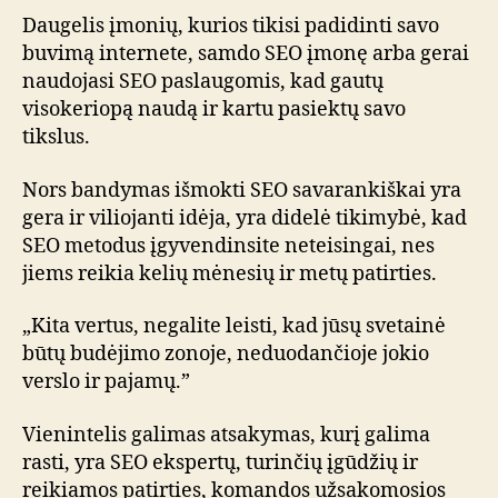
Daugelis įmonių, kurios tikisi padidinti savo
buvimą internete, samdo SEO įmonę arba gerai
naudojasi SEO paslaugomis, kad gautų
visokeriopą naudą ir kartu pasiektų savo
tikslus.
Nors bandymas išmokti SEO savarankiškai yra
gera ir viliojanti idėja, yra didelė tikimybė, kad
SEO metodus įgyvendinsite neteisingai, nes
jiems reikia kelių mėnesių ir metų patirties.
„Kita vertus, negalite leisti, kad jūsų svetainė
būtų budėjimo zonoje, neduodančioje jokio
verslo ir pajamų.”
Vienintelis galimas atsakymas, kurį galima
rasti, yra SEO ekspertų, turinčių įgūdžių ir
reikiamos patirties, komandos užsakomosios