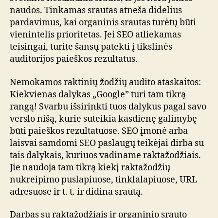
naudos. Tinkamas srautas atneša didelius
pardavimus, kai organinis srautas turėtų būti
vienintelis prioritetas. Jei SEO atliekamas
teisingai, turite šansų patekti į tikslinės
auditorijos paieškos rezultatus.
Nemokamos raktinių žodžių audito ataskaitos:
Kiekvienas dalykas „Google” turi tam tikrą
rangą! Svarbu išsirinkti tuos dalykus pagal savo
verslo nišą, kurie suteikia kasdienę galimybę
būti paieškos rezultatuose. SEO įmonė arba
laisvai samdomi SEO paslaugų teikėjai dirba su
tais dalykais, kuriuos vadiname raktažodžiais.
Jie naudoja tam tikrą kiekį raktažodžių
nukreipimo puslapiuose, tinklalapiuose, URL
adresuose ir t. t. ir didina srautą.
Darbas su raktažodžiais ir organinio srauto