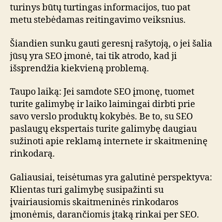
turinys būtų turtingas informacijos, tuo pat
metu stebėdamas reitingavimo veiksnius.
Šiandien sunku gauti geresnį rašytoją, o jei šalia
jūsų yra SEO įmonė, tai tik atrodo, kad ji
išsprendžia kiekvieną problemą.
Taupo laiką: Jei samdote SEO įmonę, tuomet
turite galimybę ir laiko laimingai dirbti prie
savo verslo produktų kokybės. Be to, su SEO
paslaugų ekspertais turite galimybę daugiau
sužinoti apie reklamą internete ir skaitmeninę
rinkodarą.
Galiausiai, teisėtumas yra galutinė perspektyva:
Klientas turi galimybę susipažinti su
įvairiausiomis skaitmeninės rinkodaros
įmonėmis, darančiomis įtaką rinkai per SEO.