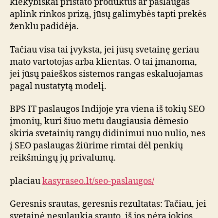
kiekybiškai pristato produktus ar paslaugas
aplink rinkos prizą, jūsų galimybės tapti prekės
ženklu padidėja.
Tačiau visa tai įvyksta, jei jūsų svetainę geriau
mato vartotojas arba klientas. O tai įmanoma,
jei jūsų paieškos sistemos rangas eskaluojamas
pagal nustatytą modelį.
BPS IT paslaugos Indijoje yra viena iš tokių SEO
įmonių, kuri šiuo metu daugiausia dėmesio
skiria svetainių rangų didinimui nuo nulio, nes
į SEO paslaugas žiūrime rimtai dėl penkių
reikšmingų jų privalumų.
placiau
kasyraseo.lt/seo-paslaugos/
Geresnis srautas, geresnis rezultatas: Tačiau, jei
svetainė nesulaukia srauto, iš jos nėra jokios