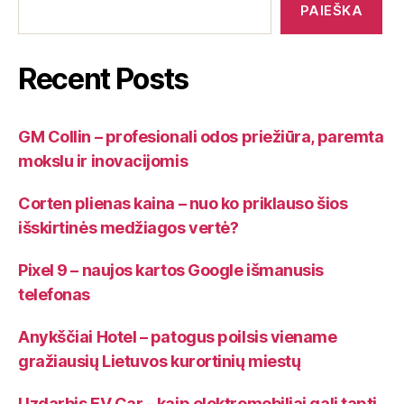
PAIEŠKA
Recent Posts
GM Collin – profesionali odos priežiūra, paremta
mokslu ir inovacijomis
Corten plienas kaina – nuo ko priklauso šios
išskirtinės medžiagos vertė?
Pixel 9 – naujos kartos Google išmanusis
telefonas
Anykščiai Hotel – patogus poilsis viename
gražiausių Lietuvos kurortinių miestų
Uzdarbis EV Car – kaip elektromobiliai gali tapti