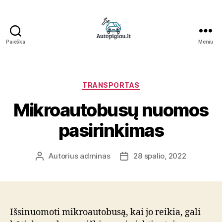
Paieška
Meniu
Straipsniai
Kategorijos
TRANSPORTAS
Mikroautobusų nuomos
pasirinkimas
Autorius
adminas
28 spalio, 2022
Įrašo
Įrašo
autorius
data
Išsinuomoti mikroautobusą, kai jo reikia, gali