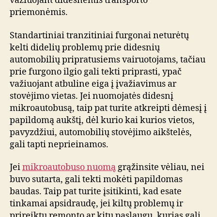
važiuojant didesnėmis transporto
priemonėmis.
Standartiniai tranzitiniai furgonai neturėtų
kelti didelių problemų prie didesnių
automobilių pripratusiems vairuotojams, tačiau
prie furgono ilgio gali tekti priprasti, ypač
važiuojant atbuline eiga į įvažiavimus ar
stovėjimo vietas. Jei nuomojatės didesnį
mikroautobusą, taip pat turite atkreipti dėmesį į
papildomą aukštį, dėl kurio kai kurios vietos,
pavyzdžiui, automobilių stovėjimo aikštelės,
gali tapti neprieinamos.
Jei
mikroautobuso nuomą
grąžinsite vėliau, nei
buvo sutarta, gali tekti mokėti papildomas
baudas. Taip pat turite įsitikinti, kad esate
tinkamai apsidraudę, jei kiltų problemų ir
prireiktų remonto ar kitų paslaugų, kurias gali