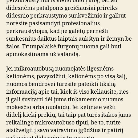
persikraustymui iš vieno buto į kitą, tačiau
didesnėms patalpoms greičiausiai prireiks
didesnio perkraustymo sunkvežimio ir galbūt
norėsite pasisamdyti profesionalius
perkraustytojus, kad jie galėtų pernešti
sunkesnius daiktus laiptais aukštyn ir žemyn be
žalos. Trumpalaikė furgonų nuoma gali būti
apmokestinama už valandą.
Jei mikroautobusą nuomojatės ilgesnėms
kelionėms, pavyzdžiui, kelionėms po visą šalį,
nuomos bendrovei turėsite pateikti tikslią
informaciją apie tai, kiek iš viso keliausite, nes
ji gali susitarti dėl jums tinkamesnio nuomos
mokesčio arba nuolaidų. Jei ketinate vežti
didelį kiekį prekių, tai taip pat turės įtakos jums
reikalingo mikroautobuso tipui, be to, turite
atsižvelgti į savo vairavimo įgūdžius ir patirtį