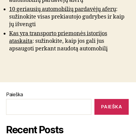
automobilių pardavėjų aferų
10 geriausių automobilių pardavėjų aferų
:
sužinokite visas prekiautojo gudrybes ir kaip
jų išvengti
Kas yra transporto priemonės istorijos
ataskaita
: sužinokite, kaip jos gali jus
apsaugoti perkant naudotą automobilį
Paieška
PAIEŠKA
Recent Posts