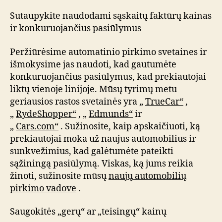
Sutaupykite naudodami sąskaitų faktūrų kainas
ir konkuruojančius pasiūlymus
Peržiūrėsime automatinio pirkimo svetaines ir
išmokysime jas naudoti, kad gautumėte
konkuruojančius pasiūlymus, kad prekiautojai
liktų vienoje linijoje. Mūsų tyrimų metu
geriausios rastos svetainės yra „
TrueCar“
,
„
RydeShopper“
, „
Edmunds“
ir
„
Cars.com“
. Sužinosite, kaip apskaičiuoti, ką
prekiautojai moka už naujus automobilius ir
sunkvežimius, kad galėtumėte pateikti
sąžiningą pasiūlymą. Viskas, ką jums reikia
žinoti, sužinosite mūsų
naujų automobilių
pirkimo vadove
.
Saugokitės „gerų“ ar „teisingų“ kainų