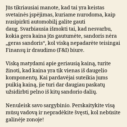
Jūs tikriausiai manote, kad tai yra keistas
svetainės įspėjimas, kuriame nurodoma, kaip
nusipirkti automobilį galite gauti
daug. Svarbiausia išmokti tai, kad nesvarbu,
kokia gera kaina jūs gautumėte, sandoris nėra
„geras sandoris“, kol viską nepadarėte teisingai
Finansų ir draudimo (F&I) biure.
Viską matydami apie geriausią kainą, turite
žinoti, kad kaina yra tik vienas iš daugelio
komponentų. Kai pardavėjai suteikia jums
puikią kainą, jie turi dar daugiau paskatų
užsidirbti pelno iš kitų sandorio dalių.
Nenuleisk savo sargybinio. Perskaitykite visą
mūsų vadovą ir nepradėkite švęsti, kol nebūsite
galinėje zonoje!