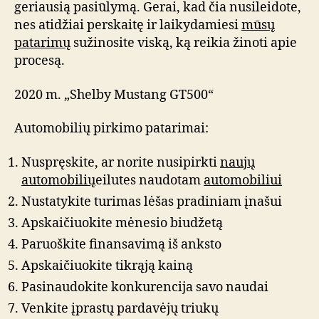
geriausią pasiūlymą. Gerai, kad čia nusileidote,
nes atidžiai perskaitę ir laikydamiesi
mūsų
patarimų
sužinosite viską, ką reikia žinoti apie
procesą.
2020 m. „Shelby Mustang GT500“
Automobilių pirkimo patarimai:
Nuspręskite, ar norite nusipirkti
naujų
automobilių
eilutes naudotam
automobiliui
Nustatykite turimas lėšas pradiniam įnašui
Apskaičiuokite mėnesio biudžetą
Paruoškite finansavimą iš anksto
Apskaičiuokite tikrąją kainą
Pasinaudokite konkurencija savo naudai
Venkite įprastų pardavėjų triukų