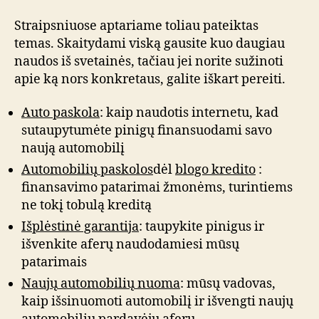
Straipsniuose aptariame toliau pateiktas
temas. Skaitydami viską gausite kuo daugiau
naudos iš svetainės, tačiau jei norite sužinoti
apie ką nors konkretaus, galite iškart pereiti.
Auto paskola
: kaip naudotis internetu, kad
sutaupytumėte pinigų finansuodami savo
naują automobilį
Automobilių paskolos
dėl
blogo kredito
:
finansavimo patarimai žmonėms, turintiems
ne tokį tobulą kreditą
Išplėstinė garantija
: taupykite pinigus ir
išvenkite aferų naudodamiesi mūsų
patarimais
Naujų automobilių nuoma
: mūsų vadovas,
kaip išsinuomoti automobilį ir išvengti naujų