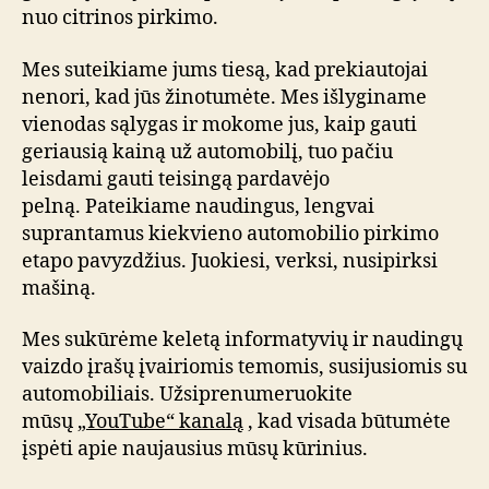
nuo citrinos pirkimo.
Mes suteikiame jums tiesą, kad prekiautojai
nenori, kad jūs žinotumėte. Mes išlyginame
vienodas sąlygas ir mokome jus, kaip gauti
geriausią kainą už automobilį, tuo pačiu
leisdami gauti teisingą pardavėjo
pelną. Pateikiame naudingus, lengvai
suprantamus kiekvieno automobilio pirkimo
etapo pavyzdžius. Juokiesi, verksi, nusipirksi
mašiną.
Mes sukūrėme keletą informatyvių ir naudingų
vaizdo įrašų įvairiomis temomis, susijusiomis su
automobiliais. Užsiprenumeruokite
mūsų
„YouTube“ kanalą
, kad visada būtumėte
įspėti apie naujausius mūsų kūrinius.