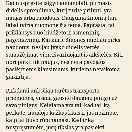
Kai nuspręsite įsigyti automobilį, pirmasis
didelis sprendimas, kurį turite priimti, yra
naujas arba naudotas. Dauguma žmonių turi
labai tvirtą nuomonę šia tema. Paprastai tai
priklausys nuo biudžeto ir asmeninių
pageidavimų. Kai kurie žmonės mieliau pirks
naudotus, nes jau įvyko didelis vertės
sumažėjimas vien išvažiuojant iš aikštelės. Kiti
nori pirkti tik naujus, nes nėra pavojaus
paslėptiems klausimams, kuriems netaikoma
garantija.
Pirkdami anksčiau turėtas transporto
priemones, visada gausite daugiau pinigų už
savo pinigus. Neigiama yra tai, kad tai, ką
perkate, naudojo kažkas kitas ir jūs nežinote,
kaip tai buvo rūpinamasi. Kad ir ką
nuspręstumėte, jūsų tikslas yra pasiekti