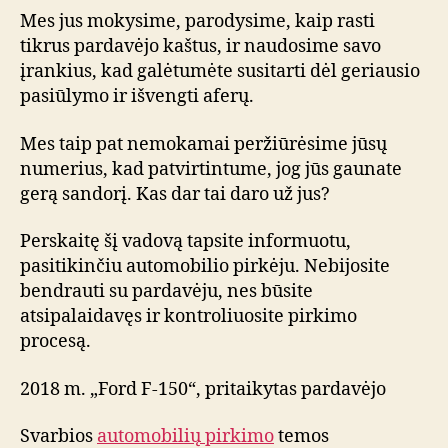
Mes jus mokysime, parodysime, kaip rasti
tikrus pardavėjo kaštus, ir naudosime savo
įrankius, kad galėtumėte susitarti dėl geriausio
pasiūlymo ir išvengti aferų.
Mes taip pat nemokamai peržiūrėsime jūsų
numerius, kad patvirtintume, jog jūs gaunate
gerą sandorį. Kas dar tai daro už jus?
Perskaitę šį vadovą tapsite informuotu,
pasitikinčiu automobilio pirkėju. Nebijosite
bendrauti su pardavėju, nes būsite
atsipalaidavęs ir kontroliuosite pirkimo
procesą.
2018 m. „Ford F-150“, pritaikytas pardavėjo
Svarbios
automobilių pirkimo
temos