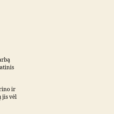
darbą
atinis
rino ir
jis vėl