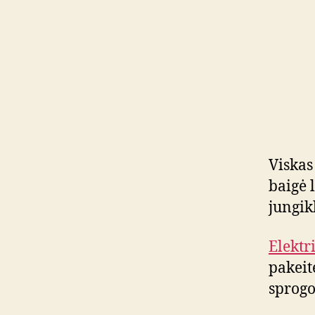
Viskas
baigė 
jungik
Elektr
pakeit
sprogo,