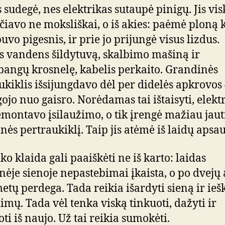
sudegė, nes elektrikas sutaupė pinigų. Jis vis
čiavo ne moksliškai, o iš akies: paėmė ploną k
uvo pigesnis, ir prie jo prijungė visus lizdus.
s vandens šildytuvą, skalbimo mašiną ir
angų krosnelę, kabelis perkaito. Grandinės
ukiklis išsijungdavo dėl per didelės apkrovos 
ojo nuo gaisro. Norėdamas tai ištaisyti, elekt
montavo įsilaužimo, o tik įrengė mažiau jau
nės pertraukiklį. Taip jis atėmė iš laidų apsa
ko klaida gali paaiškėti ne iš karto: laidas
nėje sienoje nepastebimai įkaista, o po dvejų 
metų perdega. Tada reikia išardyti sieną ir ieš
imų. Tada vėl tenka viską tinkuoti, dažyti ir
ti iš naujo. Už tai reikia sumokėti.