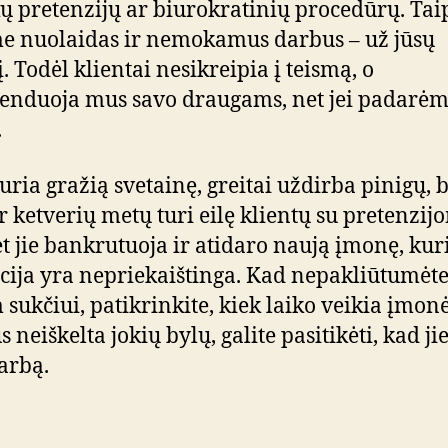
kų pretenzijų ar biurokratinių procedūrų. Tai
e nuolaidas ir nemokamus darbus – už jūsų
. Todėl klientai nesikreipia į teismą, o
nduoja mus savo draugams, net jei padarė
.
kuria gražią svetainę, greitai uždirba pinigų, 
ar ketverių metų turi eilę klientų su pretenzijo
 jie bankrutuoja ir atidaro naują įmonę, kur
cija yra nepriekaištinga. Kad nepakliūtumėt
 sukčiui, patikrinkite, kiek laiko veikia įmonė.
 neiškelta jokių bylų, galite pasitikėti, kad jie
arbą.