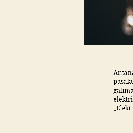
Antana
pasakų
galima
elektr
„Elekt