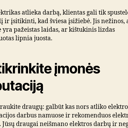
ktrikas atlieka darbą, klientas gali tik spustel
į ir įsitikinti, kad šviesa įsižiebė. Jis nežinos, 
 yra pažeistas laidas, ar kištukinis lizdas
uotas lipnia juosta.
ikrinkite įmonės
utaciją
iraukite draugų: galbūt kas nors atliko elektro
iacijos darbus namuose ir rekomenduos elekt
 Jūsų draugai neišmano elektros darbų ir neg