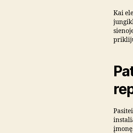
Kai ele
jungikl
sienoje
priklij
Pat
rep
Pasite
instal
įmonę.