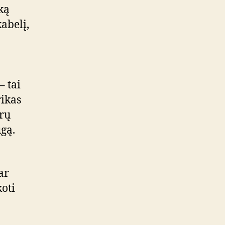
ką
abelį,
– tai
rikas
trų
ugą.
ar
koti