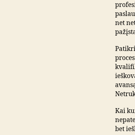
profesi
paslau
net ne
pažįst
Patikr
proces
kvalif
ieškova
avansą
Netruk
Kai ku
nepate
bet ie