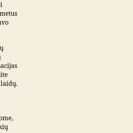
i
 metus
avo
ių
ų
acijas
ite
laidų.
jome,
kių