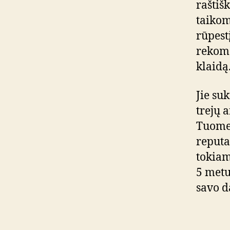
raštiš
taikom
rūpestį
rekome
klaidą
Jie su
trejų 
Tuomet
reputa
tokiam
5 metus
savo d