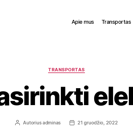
Apie mus
Transportas
Kategorijos
TRANSPORTAS
asirinkti ele
Autorius
adminas
21 gruodžio, 2022
Įrašo
Įrašo
autorius
data