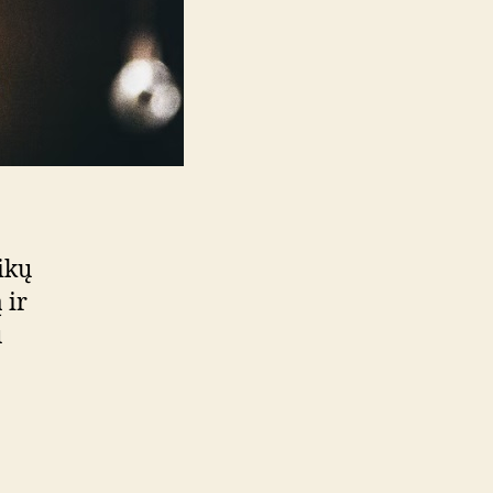
ikų
 ir
u