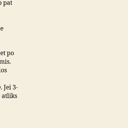
p pat
me
bet po
mis.
ios
e
 Jei 3-
 atliks