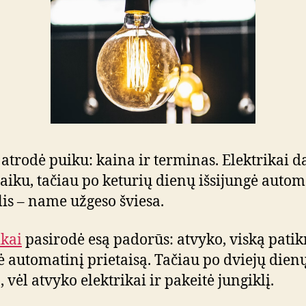
 atrodė puiku: kaina ir terminas. Elektrikai 
laiku, tačiau po keturių dienų išsijungė autom
lis – name užgeso šviesa.
ikai
pasirodė esą padorūs: atvyko, viską patik
ė automatinį prietaisą. Tačiau po dviejų dienų 
 vėl atvyko elektrikai ir pakeitė jungiklį.