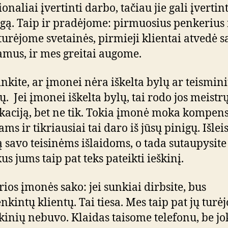
onaliai įvertinti darbo, tačiau jie gali įvertint
gą. Taip ir pradėjome: pirmuosius penkerius
turėjome svetainės, pirmieji klientai atvedė s
amus, ir mes greitai augome.
inkite, ar įmonei nėra iškelta bylų ar teismin
ų. Jei įmonei iškelta bylų, tai rodo jos meistr
ikaciją, bet ne tik. Tokia įmonė moka kompens
ms ir tikriausiai tai daro iš jūsų pinigų. Išleis
 savo teisinėms išlaidoms, o tada sutaupysite 
us jums taip pat teks pateikti ieškinį.
rios įmonės sako: jei sunkiai dirbsite, bus
nkintų klientų. Tai tiesa. Mes taip pat jų turė
škinių nebuvo. Klaidas taisome telefonu, be jo