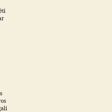
ėti
ar
s
ros
ali