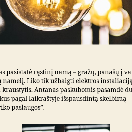
s pasistatė rąstinį namą – gražų, panašų į va
 namelį. Liko tik užbaigti elektros instaliaciją
 kraustytis. Antanas paskubomis pasamdė d
ikus pagal laikraštyje išspausdintą skelbimą
riko paslaugos”.