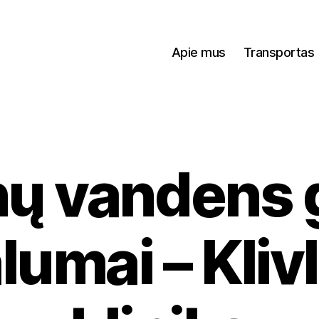
Apie mus
Transportas
inų vandens
lumai – Kli