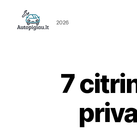
2026
Straipsniai
7 citr
priva