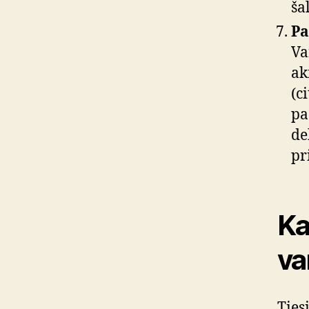
ša
Pa
Va
ak
(c
pa
de
pr
Ka
va
Ties