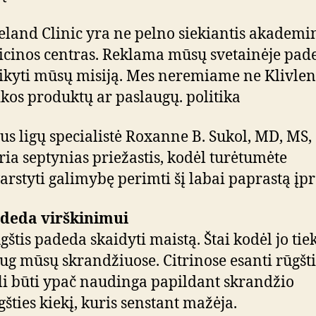
eland Clinic yra ne pelno siekiantis akademi
cinos centras. Reklama mūsų svetainėje pad
ikyti mūsų misiją. Mes neremiame ne Klivle
ikos produktų ar paslaugų. politika
us ligų specialistė Roxanne B. Sukol, MD, MS,
ria septynias priežastis, kodėl turėtumėte
arstyti galimybę perimti šį labai paprastą įpr
deda virškinimui
gštis padeda skaidyti maistą. Štai kodėl jo tie
ug mūsų skrandžiuose. Citrinose esanti rūgšti
li būti ypač naudinga papildant skrandžio
gšties kiekį, kuris senstant mažėja.