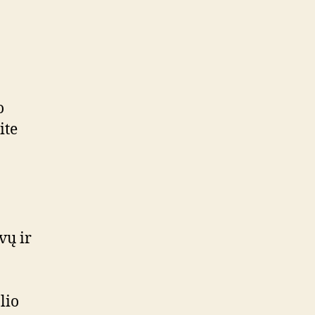
o
ite
vų ir
lio