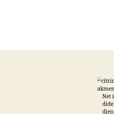
Net 
dide
dien