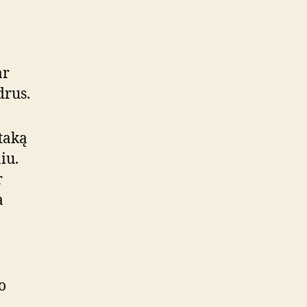
ar
drus.
taką
iu.
r
a
o