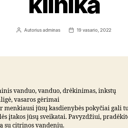
klinika
Autorius
adminas
19 vasario, 2022
Įrašo
Įrašo
autorius
data
ir menkiausi jūsų kasdienybės pokyčiai gali tu
lės įtakos jūsų sveikatai. Pavyzdžiui, pradėkit
ą su citrinos vandeniu.