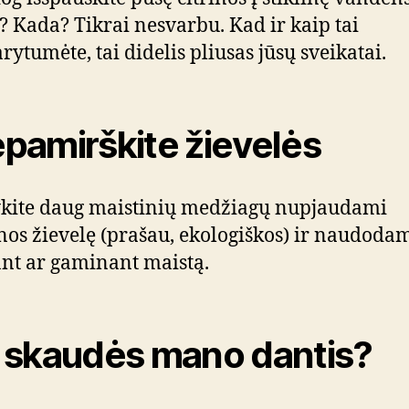
? Kada? Tikrai nesvarbu. Kad ir kaip tai
rytumėte, tai didelis pliusas jūsų sveikatai.
pamirškite žievelės
ykite daug maistinių medžiagų nupjaudami
inos žievelę (prašau, ekologiškos) ir naudoda
nt ar gaminant maistą.
 skaudės mano dantis?