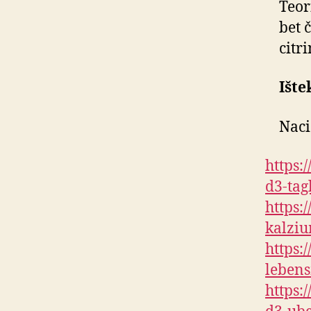
Teor
bet 
citr
Ištek
Naci
https:
d3-ta
https:
kalzi
https:
lebens
https: