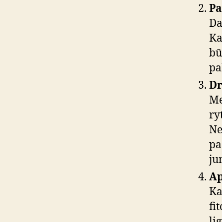
Pa
Da
Ka
bū
pa
Dr
Me
ry
Ne
pa
ju
Ap
Ka
fi
li