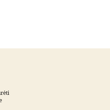
rėti
e