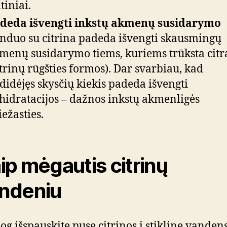
ltiniai.
deda išvengti inkstų akmenų susidarymo
nduo su citrina padeda išvengti skausmingų
menų susidarymo tiems, kuriems trūksta citr
itrinų rūgšties formos). Dar svarbiau, kad
didėjęs skysčių kiekis padeda išvengti
hidratacijos – dažnos inkstų akmenligės
iežasties.
ip mėgautis citrinų
ndeniu
iog išspauskite pusę citrinos į stiklinę vandens