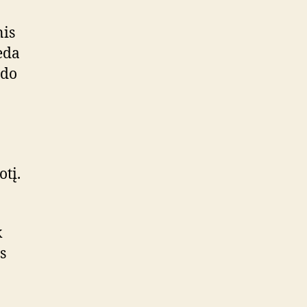
nis
eda
ndo
otį.
k
s