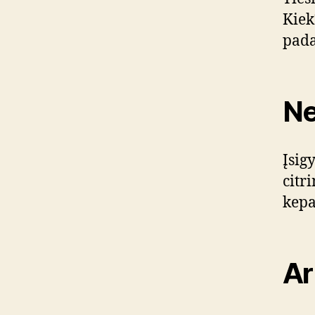
Kiek
pada
Ne
Įsig
citr
kepa
Ar