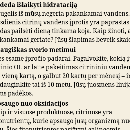
deda išlaikyti hidrataciją
ugelis iš mūsų negeria pakankamai vandens.
sdienis citrinų vandens įprotis yra paprastas
das pailsėti dieną tinkama koja. Kaip žinoti, 
kankamai geriate? Jūsų šlapimas beveik skai
augiškas svorio metimui
s esame įpročio padarai. Pagalvokite, kokią į
tinio OL ar latte pakeitimas citrininiu vanden
 vieną kartą, o galbūt 20 kartų per mėnesį – i
dauginkite tai iš 10 metų. Jūsų juosmens linij
ms padėkos.
saugo nuo oksidacijos
ip ir visuose produktuose, citrinose yra
tonutrientų, kurie apsaugo jūsų organizmą nu
gų. Šios fitonutrientos pasižymi galingomis