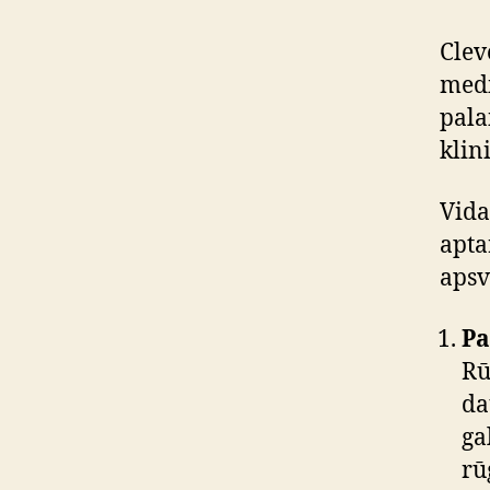
Clev
medi
pala
klin
Vida
apta
apsv
Pa
Rū
da
ga
rū