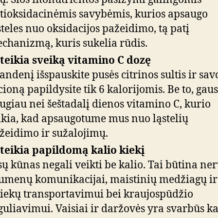
tioksidacinėmis savybėmis, kurios apsaugo
steles nuo oksidacijos pažeidimo, tą patį
chanizmą, kuris sukelia rūdis.
teikia sveiką vitamino C dozę
vandenį išspauskite pusės citrinos sultis ir sav
cioną papildysite tik 6 kalorijomis. Be to, gaus
ugiau nei šeštadalį dienos vitamino C, kurio
ikia, kad apsaugotume mus nuo ląstelių
žeidimo ir sužalojimų.
teikia papildomą kalio kiekį
sų kūnas negali veikti be kalio. Tai būtina ner
umenų komunikacijai, maistinių medžiagų ir
liekų transportavimui bei kraujospūdžio
guliavimui. Vaisiai ir daržovės yra svarbūs ka