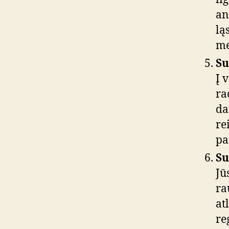
an
lą
me
Su
Į 
ra
da
re
pa
Su
Jū
ra
at
re