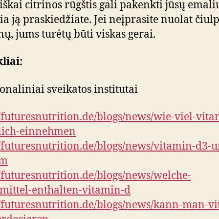
iškai citrinos rūgštis gali pakenkti jūsų emaliu
čia ją praskiedžiate. Jei neįprasite nuolat čiulp
inų, jums turėtų būti viskas gerai.
liai:
onaliniai sveikatos institutai
//futuresnutrition.de/blogs/news/wie-viel-vita
glich-einnehmen
//futuresnutrition.de/blogs/news/vitamin-d3-
um
//futuresnutrition.de/blogs/news/welche-
mittel-enthalten-vitamin-d
//futuresnutrition.de/blogs/news/kann-man-v