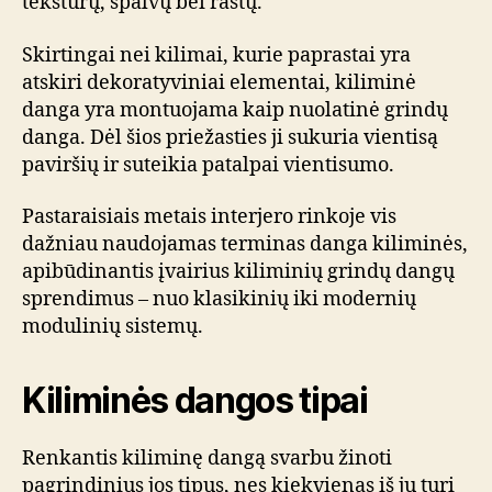
tekstūrų, spalvų bei raštų.
Skirtingai nei kilimai, kurie paprastai yra
atskiri dekoratyviniai elementai, kiliminė
danga yra montuojama kaip nuolatinė grindų
danga. Dėl šios priežasties ji sukuria vientisą
paviršių ir suteikia patalpai vientisumo.
Pastaraisiais metais interjero rinkoje vis
dažniau naudojamas terminas danga kiliminės,
apibūdinantis įvairius kiliminių grindų dangų
sprendimus – nuo klasikinių iki modernių
modulinių sistemų.
Kiliminės dangos tipai
Renkantis kiliminę dangą svarbu žinoti
pagrindinius jos tipus, nes kiekvienas iš jų turi