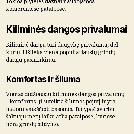
Tokios plytelės dažnai naudojamos
komercinėse patalpose.
Kiliminės dangos privalumai
Kiliminė danga turi daugybę privalumų, dėl
kurių ji išlieka viena populiariausių grindų
dangų pasirinkimų.
Komfortas ir šiluma
Vienas didžiausių kiliminės dangos privalumų
– komfortas. Ji suteikia šilumos pojūtį ir yra
maloni vaikščioti basomis. Tai ypač svarbu
šaltuoju metų laiku arba patalpose, kuriose
nėra grindų šildymo.