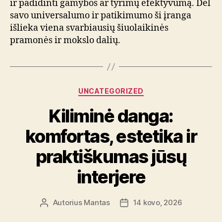
ir padidinti gamybos ar tyrimų efektyvumą. Dėl
savo universalumo ir patikimumo ši įranga
išlieka viena svarbiausių šiuolaikinės
pramonės ir mokslo dalių.
Kategorijos
UNCATEGORIZED
Kiliminė danga:
komfortas, estetika ir
praktiškumas jūsų
interjere
Autorius
Mantas
14 kovo, 2026
Įrašo
Įrašo
autorius
data