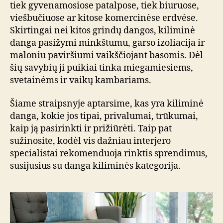
tiek gyvenamosiose patalpose, tiek biuruose,
viešbučiuose ar kitose komercinėse erdvėse.
Skirtingai nei kitos grindų dangos, kiliminė
danga pasižymi minkštumu, garso izoliacija ir
maloniu paviršiumi vaikščiojant basomis. Dėl
šių savybių ji puikiai tinka miegamiesiems,
svetainėms ir vaikų kambariams.
Šiame straipsnyje aptarsime, kas yra kiliminė
danga, kokie jos tipai, privalumai, trūkumai,
kaip ją pasirinkti ir prižiūrėti. Taip pat
sužinosite, kodėl vis dažniau interjero
specialistai rekomenduoja rinktis sprendimus,
susijusius su danga kiliminės kategorija.