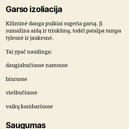
Garso izoliacija
Kiliminė danga puikiai sugeria garsą. Ji
sumažina aidą ir triukšmą, todėl patalpa tampa
tylesnė ir jaukesnė.
Tai ypač naudinga:
daugiabučiuose namuose
biuruose
viešbučiuose
vaikų kambariuose
Saugumas