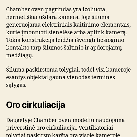
Chamber oven pagrindas yra izoliuota,
hermetiškai uždara kamera. Joje šiluma
generuojama elektriniais kaitinimo elementais,
kurie įmontuoti sienelėse arba aplink kamerą.
Tokia konstrukcija leidžia išvengti tiesioginio
kontakto tarp šilumos šaltinio ir apdorojamų
medžiagų.
Šiluma paskirstoma tolygiai, todėl visi kameroje
esantys objektai gauna vienodas termines
sąlygas.
Oro cirkuliacija
Daugelyje Chamber oven modelių naudojama
priverstinė oro cirkuliacija. Ventiliatoriai
tolygiai paskirsto karštą orą visoje kameroje,