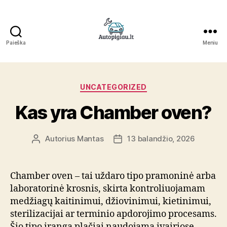
Paieška
Meniu
Straipsniai
Kategorijos
UNCATEGORIZED
Kas yra Chamber oven?
Autorius
Mantas
13 balandžio, 2026
Įrašo
Įrašo
autorius
data
Chamber oven – tai uždaro tipo pramoninė arba
laboratorinė krosnis, skirta kontroliuojamam
medžiagų kaitinimui, džiovinimui, kietinimui,
sterilizacijai ar terminio apdorojimo procesams.
Šio tipo įranga plačiai naudojama įvairiose