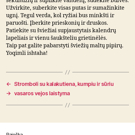
sekundžių ir supilkite vandenį, sudėkite bulves.
Užvirkite, suberkite visas putas ir sumažinkite
ugnį. Tegul verda, kol ryžiai bus minkšti ir
paruošti. Įberkite prieskonių ir druskos.
Patiekite su šviežiai supjaustytais kalendrų
lapeliais ir vienu šaukšteliu grietinėlės.
Taip pat galite pabarstyti šviežių maltų pipirų.
Yoqimli ishtaha!
←
Stromboli su kalakutiena, kumpiu ir sūriu
→
vasaros vejos laistyma
Paieška