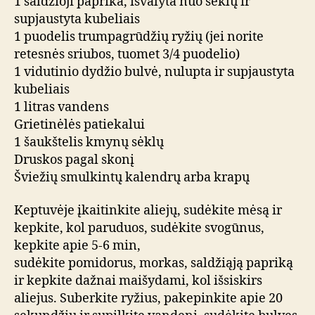
1 saldžioji paprika, išvalyta nuo sėklų ir
supjaustyta kubeliais
1 puodelis trumpagrūdžių ryžių (jei norite
retesnės sriubos, tuomet 3/4 puodelio)
1 vidutinio dydžio bulvė, nulupta ir supjaustyta
kubeliais
1 litras vandens
Grietinėlės patiekalui
1 šaukštelis kmynų sėklų
Druskos pagal skonį
Šviežių smulkintų kalendrų arba krapų
Keptuvėje įkaitinkite aliejų, sudėkite mėsą ir
kepkite, kol paruduos, sudėkite svogūnus,
kepkite apie 5-6 min,
sudėkite pomidorus, morkas, saldžiąją papriką
ir kepkite dažnai maišydami, kol išsiskirs
aliejus. Suberkite ryžius, pakepinkite apie 20