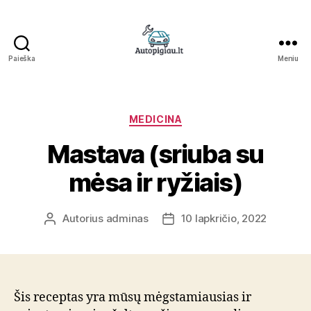
Paieška
Meniu
Straipsniai
Kategorijos
MEDICINA
Mastava (sriuba su
mėsa ir ryžiais)
Autorius
adminas
10 lapkričio, 2022
Įrašo
Įrašo
autorius
data
Šis receptas yra mūsų mėgstamiausias ir