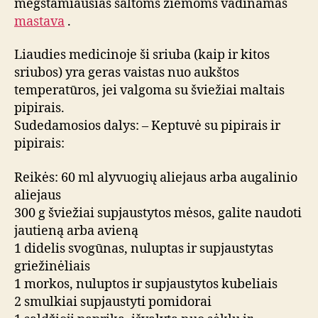
mėgstamiausias šaltoms žiemoms vadinamas
mastava
.
Liaudies medicinoje ši sriuba (kaip ir kitos
sriubos) yra geras vaistas nuo aukštos
temperatūros, jei valgoma su šviežiai maltais
pipirais.
Sudedamosios dalys: – Keptuvė su pipirais ir
pipirais:
Reikės: 60 ml alyvuogių aliejaus arba augalinio
aliejaus
300 g šviežiai supjaustytos mėsos, galite naudoti
jautieną arba avieną
1 didelis svogūnas, nuluptas ir supjaustytas
griežinėliais
1 morkos, nuluptos ir supjaustytos kubeliais
2 smulkiai supjaustyti pomidorai