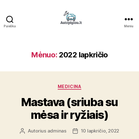
Paieška
Meniu
Straipsniai
Mėnuo:
2022 lapkričio
Kategorijos
MEDICINA
Mastava (sriuba su
mėsa ir ryžiais)
Autorius
adminas
10 lapkričio, 2022
Įrašo
Įrašo
autorius
data