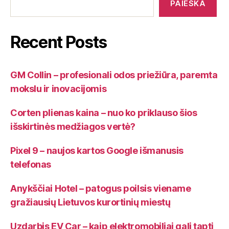
PAIEŠKA
Recent Posts
GM Collin – profesionali odos priežiūra, paremta
mokslu ir inovacijomis
Corten plienas kaina – nuo ko priklauso šios
išskirtinės medžiagos vertė?
Pixel 9 – naujos kartos Google išmanusis
telefonas
Anykščiai Hotel – patogus poilsis viename
gražiausių Lietuvos kurortinių miestų
Uzdarbis EV Car – kaip elektromobiliai gali tapti