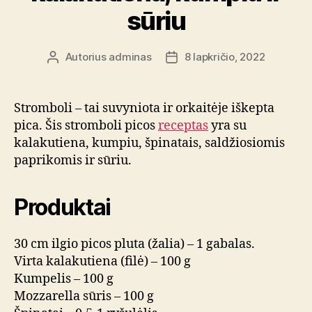
sūriu
Autorius
adminas
8 lapkričio, 2022
Įrašo
Įrašo
autorius
data
Stromboli – tai suvyniota ir orkaitėje iškepta
pica. Šis stromboli picos
receptas
yra su
kalakutiena, kumpiu, špinatais, saldžiosiomis
paprikomis ir sūriu.
Produktai
30 cm ilgio picos pluta (žalia) – 1 gabalas.
Virta kalakutiena (filė) – 100 g
Kumpelis – 100 g
Mozzarella sūris – 100 g