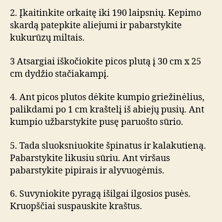
2. Įkaitinkite orkaitę iki 190 laipsnių. Kepimo
skardą patepkite aliejumi ir pabarstykite
kukurūzų miltais.
3 Atsargiai iškočiokite picos plutą į 30 cm x 25
cm dydžio stačiakampį.
4. Ant picos plutos dėkite kumpio griežinėlius,
palikdami po 1 cm kraštelį iš abiejų pusių. Ant
kumpio užbarstykite pusę paruošto sūrio.
5. Tada sluoksniuokite špinatus ir kalakutieną.
Pabarstykite likusiu sūriu. Ant viršaus
pabarstykite pipirais ir alyvuogėmis.
6. Suvyniokite pyragą išilgai ilgosios pusės.
Kruopščiai suspauskite kraštus.