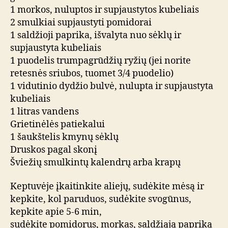
1 morkos, nuluptos ir supjaustytos kubeliais
2 smulkiai supjaustyti pomidorai
1 saldžioji paprika, išvalyta nuo sėklų ir
supjaustyta kubeliais
1 puodelis trumpagrūdžių ryžių (jei norite
retesnės sriubos, tuomet 3/4 puodelio)
1 vidutinio dydžio bulvė, nulupta ir supjaustyta
kubeliais
1 litras vandens
Grietinėlės patiekalui
1 šaukštelis kmynų sėklų
Druskos pagal skonį
Šviežių smulkintų kalendrų arba krapų
Keptuvėje įkaitinkite aliejų, sudėkite mėsą ir
kepkite, kol paruduos, sudėkite svogūnus,
kepkite apie 5-6 min,
sudėkite pomidorus, morkas, saldžiąją papriką