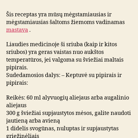
Šis receptas yra mūsų mėgstamiausias ir
mėgstamiausias šaltoms žiemoms vadinamas
mastava
.
Liaudies medicinoje ši sriuba (kaip ir kitos
sriubos) yra geras vaistas nuo aukštos
temperatūros, jei valgoma su šviežiai maltais
pipirais.
Sudedamosios dalys: – Keptuvė su pipirais ir
pipirais:
Reikės: 60 ml alyvuogių aliejaus arba augalinio
aliejaus
300 g šviežiai supjaustytos mėsos, galite naudoti
jautieną arba avieną
1 didelis svogūnas, nuluptas ir supjaustytas
griežinėliais