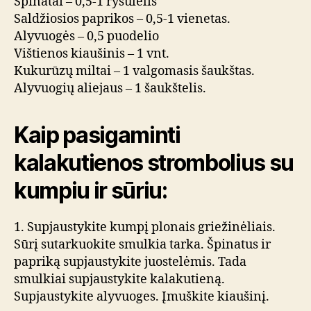
Špinatai – 0,5-1 ryšulėlis
Saldžiosios paprikos – 0,5-1 vienetas.
Alyvuogės – 0,5 puodelio
Vištienos kiaušinis – 1 vnt.
Kukurūzų miltai – 1 valgomasis šaukštas.
Alyvuogių aliejaus – 1 šaukštelis.
Kaip pasigaminti
kalakutienos strombolius su
kumpiu ir sūriu:
1. Supjaustykite kumpį plonais griežinėliais.
Sūrį sutarkuokite smulkia tarka. Špinatus ir
papriką supjaustykite juostelėmis. Tada
smulkiai supjaustykite kalakutieną.
Supjaustykite alyvuoges. Įmuškite kiaušinį.