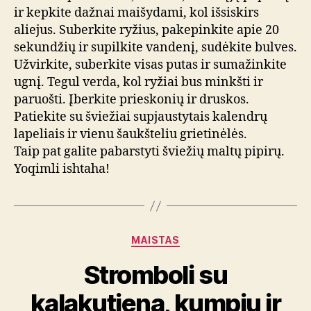
ir kepkite dažnai maišydami, kol išsiskirs
aliejus. Suberkite ryžius, pakepinkite apie 20
sekundžių ir supilkite vandenį, sudėkite bulves.
Užvirkite, suberkite visas putas ir sumažinkite
ugnį. Tegul verda, kol ryžiai bus minkšti ir
paruošti. Įberkite prieskonių ir druskos.
Patiekite su šviežiai supjaustytais kalendrų
lapeliais ir vienu šaukšteliu grietinėlės.
Taip pat galite pabarstyti šviežių maltų pipirų.
Yoqimli ishtaha!
Kategorijos
MAISTAS
Stromboli su
kalakutiena, kumpiu ir