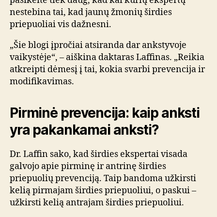
pasikeitė tiek daug, kad kai kurių ekspertų
nestebina tai, kad jaunų žmonių širdies
priepuoliai vis dažnesni.
„Šie blogi įpročiai atsiranda dar ankstyvoje
vaikystėje“, – aiškina daktaras Laffinas. „Reikia
atkreipti dėmesį į tai, kokia svarbi prevencija ir
modifikavimas.
Pirminė prevencija: kaip anksti
yra pakankamai anksti?
Dr. Laffin sako, kad širdies ekspertai visada
galvojo apie pirminę ir antrinę širdies
priepuolių prevenciją. Taip bandoma užkirsti
kelią pirmajam širdies priepuoliui, o paskui –
užkirsti kelią antrajam širdies priepuoliui.