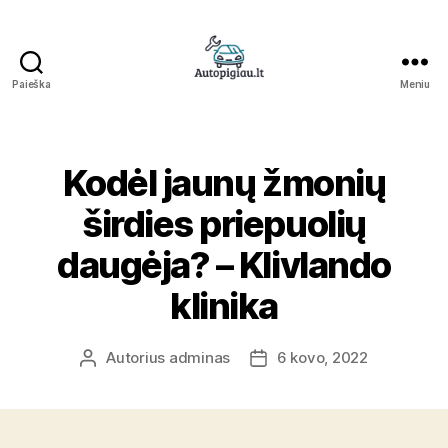
Paieška
Meniu
Straipsniai
Kodėl jaunų žmonių
širdies priepuolių
daugėja? – Klivlando
klinika
Autorius
adminas
6 kovo, 2022
Įrašo
Įrašo
autorius
data