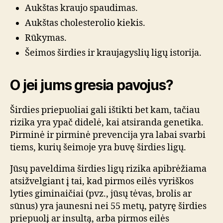
Aukštas kraujo spaudimas.
Aukštas cholesterolio kiekis.
Rūkymas.
Šeimos širdies ir kraujagyslių ligų istorija.
O jei jums gresia pavojus?
Širdies priepuoliai gali ištikti bet kam, tačiau
rizika yra ypač didelė, kai atsiranda genetika.
Pirminė ir pirminė prevencija yra labai svarbi
tiems, kurių šeimoje yra buvę širdies ligų.
Jūsų paveldima širdies ligų rizika apibrėžiama
atsižvelgiant į tai, kad pirmos eilės vyriškos
lyties giminaičiai (pvz., jūsų tėvas, brolis ar
sūnus) yra jaunesni nei 55 metų, patyrę širdies
priepuolį ar insultą, arba pirmos eilės