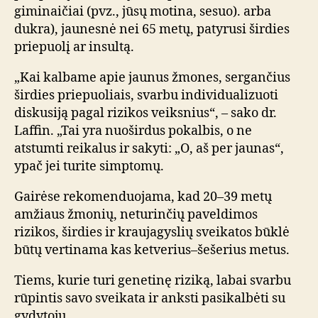
giminaičiai (pvz., jūsų motina, sesuo). arba
dukra), jaunesnė nei 65 metų, patyrusi širdies
priepuolį ar insultą.
„Kai kalbame apie jaunus žmones, sergančius
širdies priepuoliais, svarbu individualizuoti
diskusiją pagal rizikos veiksnius“, – sako dr.
Laffin. „Tai yra nuoširdus pokalbis, o ne
atstumti reikalus ir sakyti: „O, aš per jaunas“,
ypač jei turite simptomų.
Gairėse rekomenduojama, kad 20–39 metų
amžiaus žmonių, neturinčių paveldimos
rizikos, širdies ir kraujagyslių sveikatos būklė
būtų vertinama kas ketverius–šešerius metus.
Tiems, kurie turi genetinę riziką, labai svarbu
rūpintis savo sveikata ir anksti pasikalbėti su
gydytoju.