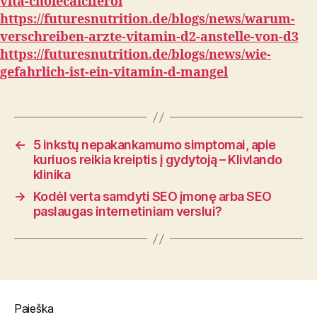
vita-cholecalciferol
https://futuresnutrition.de/blogs/news/warum-
verschreiben-arzte-vitamin-d2-anstelle-von-d3
https://futuresnutrition.de/blogs/news/wie-
gefahrlich-ist-ein-vitamin-d-mangel
←
5 inkstų nepakankamumo simptomai, apie
kuriuos reikia kreiptis į gydytoją – Klivlando
klinika
→
Kodėl verta samdyti SEO įmonę arba SEO
paslaugas internetiniam verslui?
Paieška