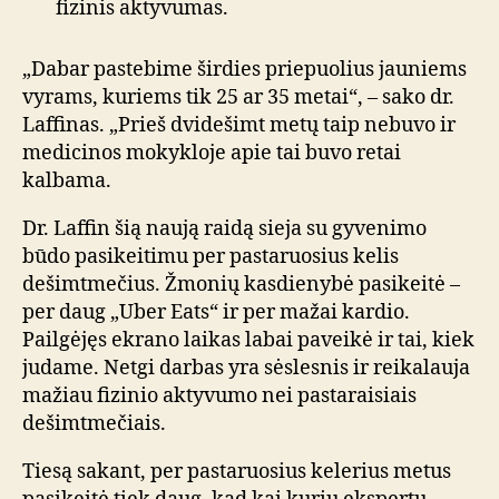
fizinis aktyvumas.
„Dabar pastebime širdies priepuolius jauniems
vyrams, kuriems tik 25 ar 35 metai“, – sako dr.
Laffinas. „Prieš dvidešimt metų taip nebuvo ir
medicinos mokykloje apie tai buvo retai
kalbama.
Dr. Laffin šią naują raidą sieja su gyvenimo
būdo pasikeitimu per pastaruosius kelis
dešimtmečius. Žmonių kasdienybė pasikeitė –
per daug „Uber Eats“ ir per mažai kardio.
Pailgėjęs ekrano laikas labai paveikė ir tai, kiek
judame. Netgi darbas yra sėslesnis ir reikalauja
mažiau fizinio aktyvumo nei pastaraisiais
dešimtmečiais.
Tiesą sakant, per pastaruosius kelerius metus