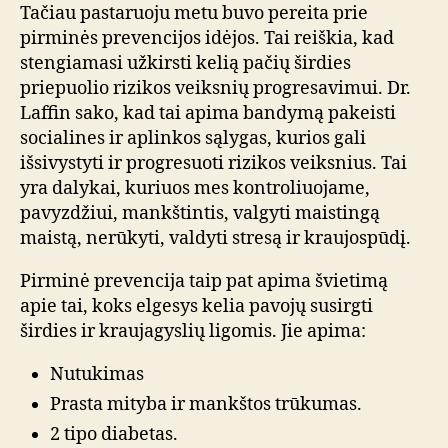
Tačiau pastaruoju metu buvo pereita prie
pirminės prevencijos idėjos. Tai reiškia, kad
stengiamasi užkirsti kelią pačių širdies
priepuolio rizikos veiksnių progresavimui. Dr.
Laffin sako, kad tai apima bandymą pakeisti
socialines ir aplinkos sąlygas, kurios gali
išsivystyti ir progresuoti rizikos veiksnius. Tai
yra dalykai, kuriuos mes kontroliuojame,
pavyzdžiui, mankštintis, valgyti maistingą
maistą, nerūkyti, valdyti stresą ir kraujospūdį.
Pirminė prevencija taip pat apima švietimą
apie tai, koks elgesys kelia pavojų susirgti
širdies ir kraujagyslių ligomis. Jie apima:
Nutukimas
Prasta mityba ir mankštos trūkumas.
2 tipo diabetas.