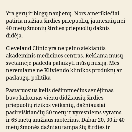
Yra gerų ir blogų naujienų. Nors amerikiečiai
patiria mažiau širdies priepuolių, jaunesnių nei
40 metų žmonių širdies priepuolių dažnis
didėja.
Cleveland Clinic yra ne pelno siekiantis
akademinis medicinos centras. Reklama mūsų
svetainėje padeda palaikyti mūsų misiją. Mes
neremiame ne Klivlendo klinikos produktų ar
paslaugų. politika
Pastaruosius kelis dešimtmečius senėjimas
buvo laikomas vienu didžiausių širdies
priepuolių rizikos veiksnių, dažniausiai
pasireiškiančių 50 metų ir vyresniems vyrams
ir 65 metų amžiaus moterims. Dabar 20, 30 ir 40
metų žmonės dažniau tampa šių širdies ir