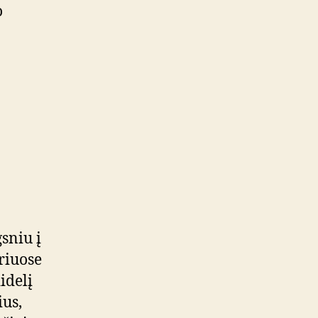
o
sniu į
riuose
idelį
ius,