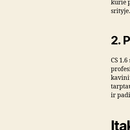
kurie 
srityje
2. 
CS 1.6
profes
kavini
tarpta
ir pad
Įta