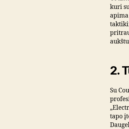
kuri s
apima 
taktik
pritrau
aukštu
2. 
Su Cou
profes
„Elect
tapo į
Daugel