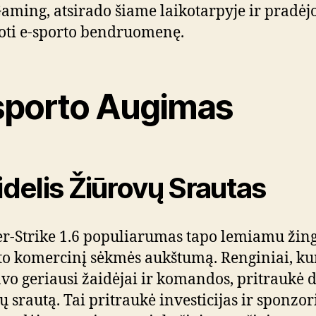
Gaming, atsirado šiame laikotarpyje ir pradėj
ti e-sporto bendruomenę.
sporto Augimas
Didelis Žiūrovų Srautas
r-Strike 1.6 populiarumas tapo lemiamu žing
to komercinį sėkmės aukštumą. Renginiai, ku
vo geriausi žaidėjai ir komandos, pritraukė d
ų srautą. Tai pritraukė investicijas ir sponzor