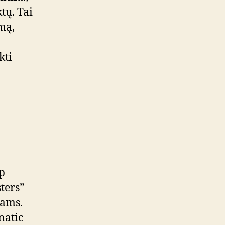
tų. Tai
mą,
kti
ip
ters”
jams.
natic