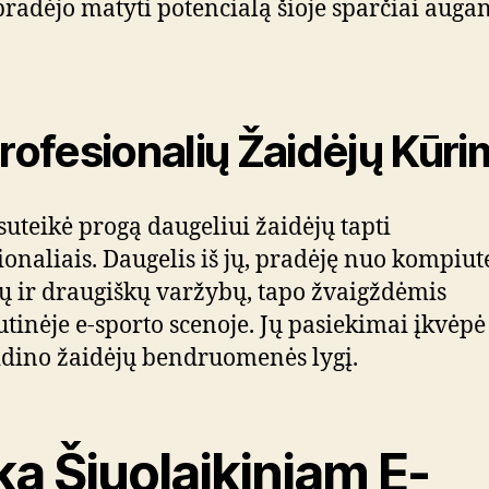
pradėjo matyti potencialą šioje sparčiai augan
.
Profesionalių Žaidėjų Kūr
 suteikė progą daugeliui žaidėjų tapti
ionaliais. Daugelis iš jų, pradėję nuo kompiut
ų ir draugiškų varžybų, tapo žvaigždėmis
utinėje e-sporto scenoje. Jų pasiekimai įkvėpė
idino žaidėjų bendruomenės lygį.
ka Šiuolaikiniam E-