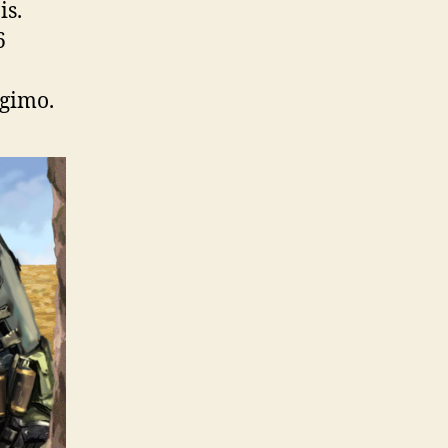
is.
6
ugimo.