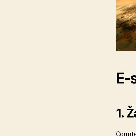
E-
1. 
Counte