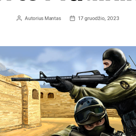
Autorius
Mantas
17 gruodžio, 2023
Įrašo
Įrašo
autorius
data