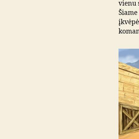
vienu 
Šiame 
įkvėpė
komand