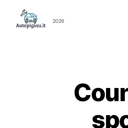
2026
Straipsniai
Count
spo