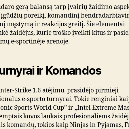
udaro gerą balansą tarp įvairių žaidimo aspek
įgūdžių poreikį, komandinį bendradarbiavi
inį mąstymą ir reakcijos greitį. Šie elementai
kė žaidėjus, kurie troško įveikti kitus ir pasie
mų e-sportinėje arenoje.
Turnyrai ir Komandos
nter-Strike 1.6 atėjimu, prasidėjo pirmieji
ionalūs e-sporto turnyrai. Tokie renginiai ka
ronic Sports World Cup” ir „Intel Extreme Mas
temptais kovos laukais profesionaliems žaidė
is komandų, tokios kaip Ninjas in Pyjamas, F