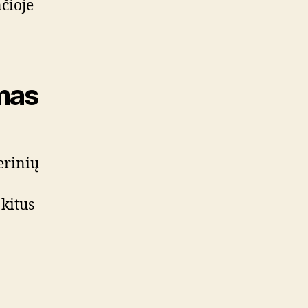
čioje
imas
erinių
 kitus