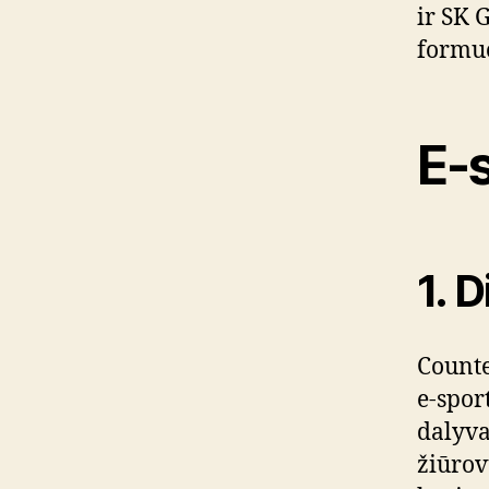
ir SK 
formuo
E-
1. 
Counte
e-spor
dalyva
žiūrov