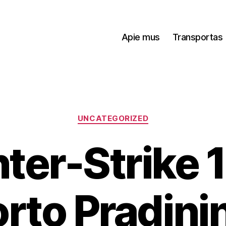
Apie mus
Transportas
Kategorijos
UNCATEGORIZED
er-Strike 1
rto Pradini