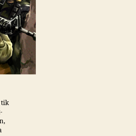
tik
-
n,
a