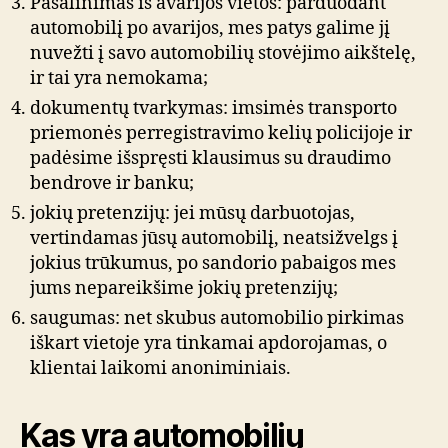
Pašalinimas iš avarijos vietos: parduodant
automobilį po avarijos, mes patys galime jį
nuvežti į savo automobilių stovėjimo aikštelę,
ir tai yra nemokama;
dokumentų tvarkymas: imsimės transporto
priemonės perregistravimo kelių policijoje ir
padėsime išspręsti klausimus su draudimo
bendrove ir banku;
jokių pretenzijų: jei mūsų darbuotojas,
vertindamas jūsų automobilį, neatsižvelgs į
jokius trūkumus, po sandorio pabaigos mes
jums nepareikšime jokių pretenzijų;
saugumas: net skubus automobilio pirkimas
iškart vietoje yra tinkamai apdorojamas, o
klientai laikomi anoniminiais.
Kas yra automobilių