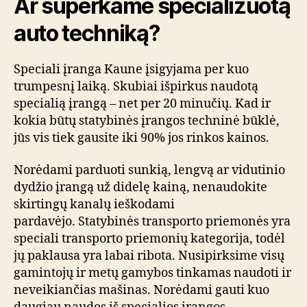
Ar superkame specializuotą
auto techniką?
Speciali įranga Kaune įsigyjama per kuo
trumpesnį laiką. Skubiai išpirkus naudotą
specialią įrangą – net per 20 minučių. Kad ir
kokia būtų statybinės įrangos techninė būklė,
jūs vis tiek gausite iki 90% jos rinkos kainos.
Norėdami parduoti sunkią, lengvą ar vidutinio
dydžio įrangą už didelę kainą, nenaudokite
skirtingų kanalų ieškodami
pardavėjo. Statybinės transporto priemonės yra
speciali transporto priemonių kategorija, todėl
jų paklausa yra labai ribota. Nusipirksime visų
gamintojų ir metų gamybos tinkamas naudoti ir
neveikiančias mašinas. Norėdami gauti kuo