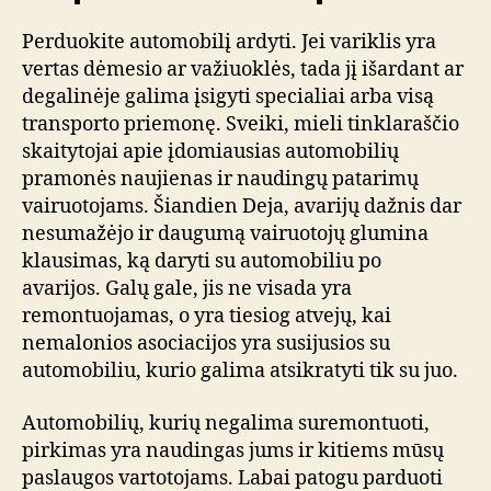
Perduokite automobilį ardyti. Jei variklis yra
vertas dėmesio ar važiuoklės, tada jį išardant ar
degalinėje galima įsigyti specialiai arba visą
transporto priemonę. Sveiki, mieli tinklaraščio
skaitytojai apie įdomiausias automobilių
pramonės naujienas ir naudingų patarimų
vairuotojams. Šiandien Deja, avarijų dažnis dar
nesumažėjo ir daugumą vairuotojų glumina
klausimas, ką daryti su automobiliu po
avarijos. Galų gale, jis ne visada yra
remontuojamas, o yra tiesiog atvejų, kai
nemalonios asociacijos yra susijusios su
automobiliu, kurio galima atsikratyti tik su juo.
Automobilių, kurių negalima suremontuoti,
pirkimas yra naudingas jums ir kitiems mūsų
paslaugos vartotojams. Labai patogu parduoti