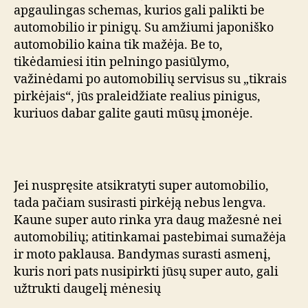
apgaulingas schemas, kurios gali palikti be
automobilio ir pinigų. Su amžiumi japoniško
automobilio kaina tik mažėja. Be to,
tikėdamiesi itin pelningo pasiūlymo,
važinėdami po automobilių servisus su „tikrais
pirkėjais“, jūs praleidžiate realius pinigus,
kuriuos dabar galite gauti mūsų įmonėje.
Jei nuspręsite atsikratyti super automobilio,
tada pačiam susirasti pirkėją nebus lengva.
Kaune super auto rinka yra daug mažesnė nei
automobilių; atitinkamai pastebimai sumažėja
ir moto paklausa. Bandymas surasti asmenį,
kuris nori pats nusipirkti jūsų super auto, gali
užtrukti daugelį mėnesių