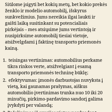
Siūlome įsigyti bet kokių metų, bet kokio prekės
ženklo ir modelio automobilį, išskyrus
sunkvežimius. Jums nereikia ilgai laukti ir
gaišti laiką susitinkant su potencialiais
pirkėjais – mes atsiųsime jums vertintoją ir
nusipirksime automobilį tiesiai vietoje,
atsižvelgdami į faktinę transporto priemonės
kainą.
teisingas vertinimas: automobilius perkame
tikra rinkos verte, atsižvelgiant į esamą
transporto priemonės techninę būklę;
efektyvumas: įmonės darbuotojas nuvyksta į
vietą, kai gaunamas prašymas, aiškus
automobilio įvertinimas trunka nuo 10 iki 20
minučių, pirkimo-pardavimo sandorį galima
įvykdyti per valandą;