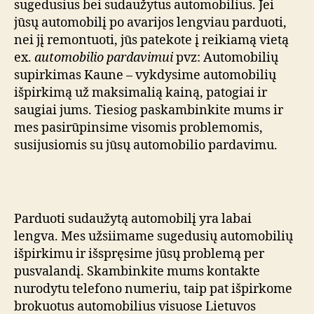
sugedusius bei sudaužytus automobilius. Jei
jūsų automobilį po avarijos lengviau parduoti,
nei jį remontuoti, jūs patekote į reikiamą vietą
ex.
automobilio pardavimui
pvz: Automobilių
supirkimas Kaune – vykdysime automobilių
išpirkimą už maksimalią kainą, patogiai ir
saugiai jums. Tiesiog paskambinkite mums ir
mes pasirūpinsime visomis problemomis,
susijusiomis su jūsų automobilio pardavimu.
Parduoti sudaužytą automobilį yra labai
lengva. Mes užsiimame sugedusių automobilių
išpirkimu ir išspręsime jūsų problemą per
pusvalandį. Skambinkite mums kontakte
nurodytu telefono numeriu, taip pat išpirkome
brokuotus automobilius visuose Lietuvos