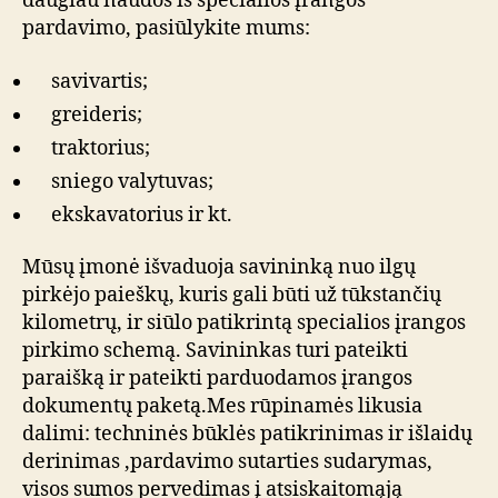
daugiau naudos iš specialios įrangos
pardavimo, pasiūlykite mums:
savivartis;
greideris;
traktorius;
sniego valytuvas;
ekskavatorius ir kt.
Mūsų įmonė išvaduoja savininką nuo ilgų
pirkėjo paieškų, kuris gali būti už tūkstančių
kilometrų, ir siūlo patikrintą specialios įrangos
pirkimo schemą. Savininkas turi pateikti
paraišką ir pateikti parduodamos įrangos
dokumentų paketą.Mes rūpinamės likusia
dalimi: techninės būklės patikrinimas ir išlaidų
derinimas ,pardavimo sutarties sudarymas,
visos sumos pervedimas į atsiskaitomąją