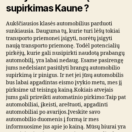
supirkimas Kaune ?
Aukščiausios klasės automobilius parduoti
sunkiausia. Dauguma tų, kurie turi lėšų tokiai
transporto priemonei įsigyti, norėtų įsigyti
naują transporto priemonę. Todėl potencialių
pirkėjų, kurie gali nusipirkti naudotą prabangų
automobilį, yra labai nedaug. Esame pasirengę
jums nedelsiant pasiūlyti brangų automobilio
supirkimą ir pinigus. Ir net jei jūsų automobilis
bus labai apgadintas eismo įvykio metu, mes jį
pirksime už teisingą kainą.Kokiais atvejais
jums gali prireikti automatinio pirkimo:Taip pat
automobiliai, įkeisti, areštuoti, apgadinti
automobiliai po avarijos.Įveskite savo
automobilio duomenis į formą ir mes
informuosime jus apie jo kainą. Mūsų biurai yra