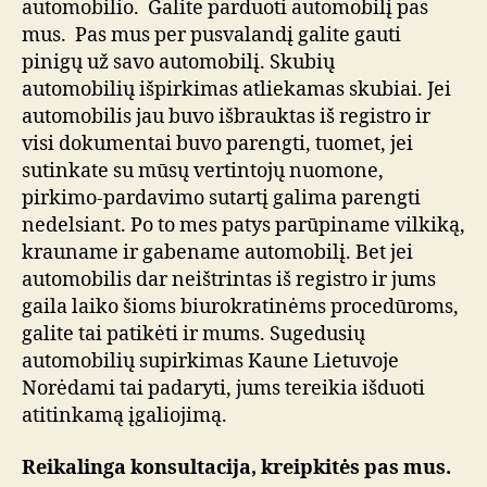
automobilio. Galite parduoti automobilį pas
mus. Pas mus per pusvalandį galite gauti
pinigų už savo automobilį. Skubių
automobilių
išpirkimas atliekamas skubiai. Jei
automobilis jau buvo išbrauktas iš registro ir
visi dokumentai buvo parengti, tuomet, jei
sutinkate su mūsų vertintojų nuomone,
pirkimo-pardavimo sutartį galima parengti
nedelsiant. Po to mes patys parūpiname vilkiką,
krauname ir gabename automobilį. Bet jei
automobilis dar neištrintas iš registro ir jums
gaila laiko šioms biurokratinėms procedūroms,
galite tai patikėti ir mums. Sugedusių
automobilių supirkimas Kaune Lietuvoje
Norėdami tai padaryti, jums tereikia išduoti
atitinkamą įgaliojimą.
Reikalinga konsultacija, kreipkitės pas mus.