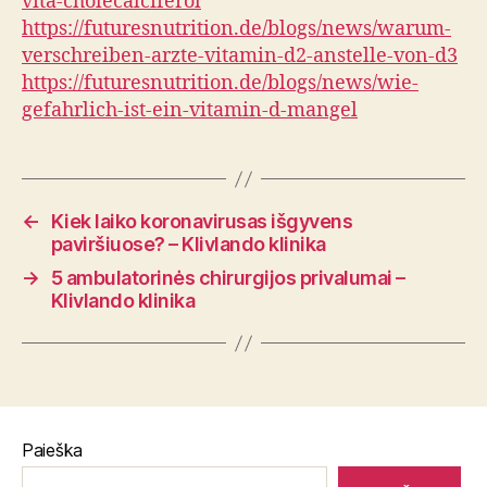
vita-cholecalciferol
https://futuresnutrition.de/blogs/news/warum-
verschreiben-arzte-vitamin-d2-anstelle-von-d3
https://futuresnutrition.de/blogs/news/wie-
gefahrlich-ist-ein-vitamin-d-mangel
←
Kiek laiko koronavirusas išgyvens
paviršiuose? – Klivlando klinika
→
5 ambulatorinės chirurgijos privalumai –
Klivlando klinika
Paieška