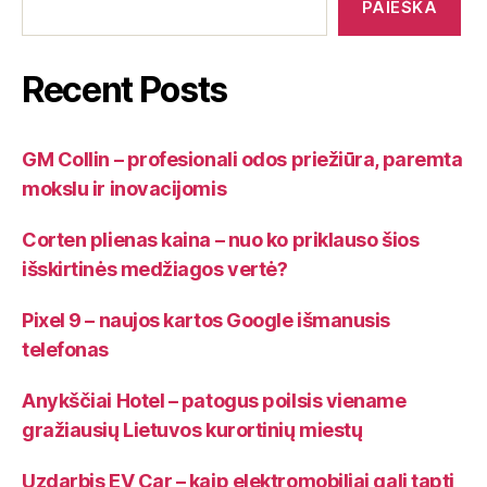
PAIEŠKA
Recent Posts
GM Collin – profesionali odos priežiūra, paremta
mokslu ir inovacijomis
Corten plienas kaina – nuo ko priklauso šios
išskirtinės medžiagos vertė?
Pixel 9 – naujos kartos Google išmanusis
telefonas
Anykščiai Hotel – patogus poilsis viename
gražiausių Lietuvos kurortinių miestų
Uzdarbis EV Car – kaip elektromobiliai gali tapti