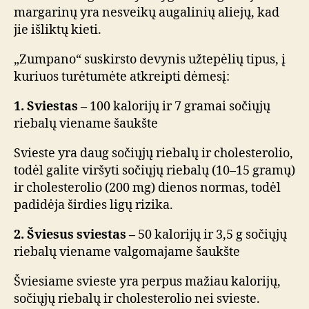
margarinų yra nesveikų augalinių aliejų, kad
jie išliktų kieti.
„Zumpano“ suskirsto devynis užtepėlių tipus, į
kuriuos turėtumėte atkreipti dėmesį:
1. Sviestas –
100 kalorijų ir 7 gramai sočiųjų
riebalų viename šaukšte
Svieste yra daug sočiųjų riebalų ir cholesterolio,
todėl galite viršyti sočiųjų riebalų (10–15 gramų)
ir cholesterolio (200 mg) dienos normas, todėl
padidėja širdies ligų rizika.
2. Šviesus sviestas –
50 kalorijų ir 3,5 g sočiųjų
riebalų viename valgomajame šaukšte
Šviesiame svieste yra perpus mažiau kalorijų,
sočiųjų riebalų ir cholesterolio nei svieste.