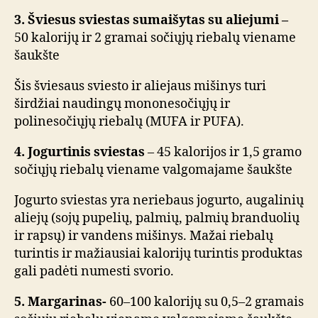
3. Šviesus sviestas sumaišytas su aliejumi –
50 kalorijų ir 2 gramai sočiųjų riebalų viename
šaukšte
Šis šviesaus sviesto ir aliejaus mišinys turi
širdžiai naudingų mononesočiųjų ir
polinesočiųjų riebalų (MUFA ir PUFA).
4. Jogurtinis sviestas
– 45 kalorijos ir 1,5 gramo
sočiųjų riebalų viename valgomajame šaukšte
Jogurto sviestas yra neriebaus jogurto, augalinių
aliejų (sojų pupelių, palmių, palmių branduolių
ir rapsų) ir vandens mišinys. Mažai riebalų
turintis ir mažiausiai kalorijų turintis produktas
gali padėti numesti svorio.
5. Margarinas-
60–100 kalorijų su 0,5–2 gramais