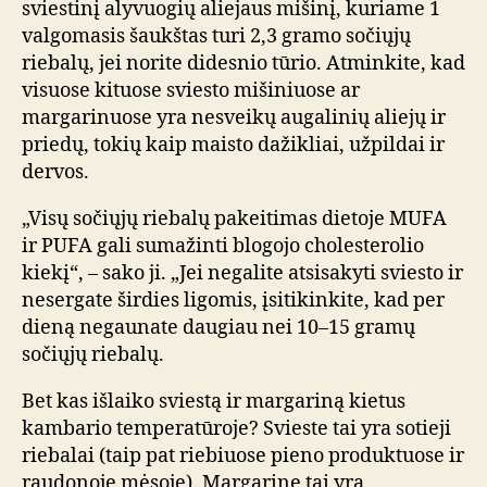
sviestinį alyvuogių aliejaus mišinį, kuriame 1
valgomasis šaukštas turi 2,3 gramo sočiųjų
riebalų, jei norite didesnio tūrio. Atminkite, kad
visuose kituose sviesto mišiniuose ar
margarinuose yra nesveikų augalinių aliejų ir
priedų, tokių kaip maisto dažikliai, užpildai ir
dervos.
„Visų sočiųjų riebalų pakeitimas dietoje MUFA
ir PUFA gali sumažinti blogojo cholesterolio
kiekį“, – sako ji. „Jei negalite atsisakyti sviesto ir
nesergate širdies ligomis, įsitikinkite, kad per
dieną negaunate daugiau nei 10–15 gramų
sočiųjų riebalų.
Bet kas išlaiko sviestą ir margariną kietus
kambario temperatūroje? Svieste tai yra sotieji
riebalai (taip pat riebiuose pieno produktuose ir
raudonoje mėsoje). Margarine tai yra