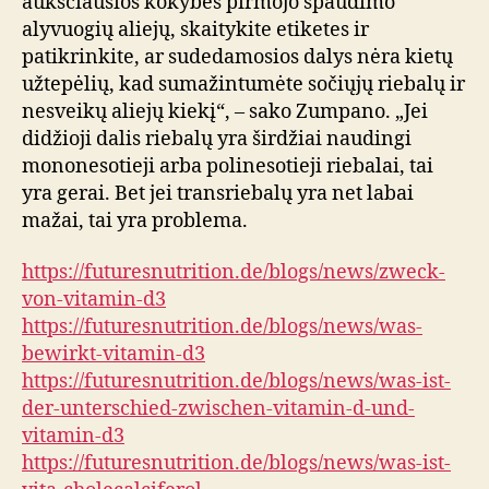
aukščiausios kokybės pirmojo spaudimo
alyvuogių aliejų, skaitykite etiketes ir
patikrinkite, ar sudedamosios dalys nėra kietų
užtepėlių, kad sumažintumėte sočiųjų riebalų ir
nesveikų aliejų kiekį“, – sako Zumpano. „Jei
didžioji dalis riebalų yra širdžiai naudingi
mononesotieji arba polinesotieji riebalai, tai
yra gerai. Bet jei transriebalų yra net labai
mažai, tai yra problema.
https://futuresnutrition.de/blogs/news/zweck-
von-vitamin-d3
https://futuresnutrition.de/blogs/news/was-
bewirkt-vitamin-d3
https://futuresnutrition.de/blogs/news/was-ist-
der-unterschied-zwischen-vitamin-d-und-
vitamin-d3
https://futuresnutrition.de/blogs/news/was-ist-