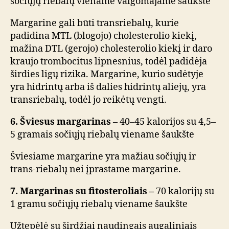
sočiųjų riebalų viename valgomajame šaukšte
Margarine gali būti transriebalų, kurie
padidina MTL (blogojo) cholesterolio kiekį,
mažina DTL (gerojo) cholesterolio kiekį ir daro
kraujo trombocitus lipnesnius, todėl padidėja
širdies ligų rizika. Margarine, kurio sudėtyje
yra hidrintų arba iš dalies hidrintų aliejų, yra
transriebalų, todėl jo reikėtų vengti.
6. Šviesus margarinas –
40–45 kalorijos su 4,5–
5 gramais sočiųjų riebalų viename šaukšte
Šviesiame margarine yra mažiau sočiųjų ir
trans-riebalų nei įprastame margarine.
7. Margarinas su fitosteroliais –
70 kalorijų su
1 gramu sočiųjų riebalų viename šaukšte
Užtepėlė su širdžiai naudingais augaliniais