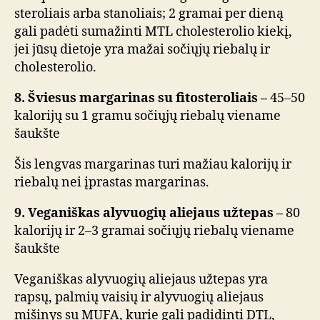
steroliais arba stanoliais; 2 gramai per dieną
gali padėti sumažinti MTL cholesterolio kiekį,
jei jūsų dietoje yra mažai sočiųjų riebalų ir
cholesterolio.
8. Šviesus margarinas su fitosteroliais –
45–50
kalorijų su 1 gramu sočiųjų riebalų viename
šaukšte
Šis lengvas margarinas turi mažiau kalorijų ir
riebalų nei įprastas margarinas.
9. Veganiškas alyvuogių aliejaus užtepas –
80
kalorijų ir 2–3 gramai sočiųjų riebalų viename
šaukšte
Veganiškas alyvuogių aliejaus užtepas yra
rapsų, palmių vaisių ir alyvuogių aliejaus
mišinys su MUFA, kurie gali padidinti DTL,