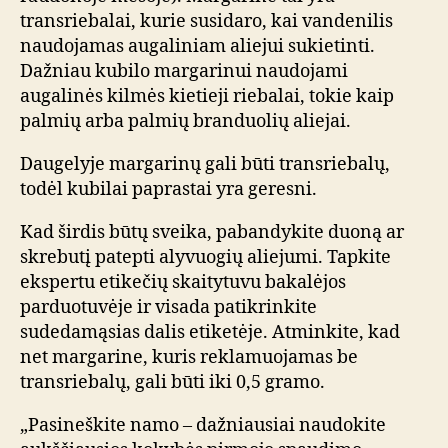
transriebalai, kurie susidaro, kai vandenilis
naudojamas augaliniam aliejui sukietinti.
Dažniau kubilo margarinui naudojami
augalinės kilmės kietieji riebalai, tokie kaip
palmių arba palmių branduolių aliejai.
Daugelyje margarinų gali būti transriebalų,
todėl kubilai paprastai yra geresni.
Kad širdis būtų sveika, pabandykite duoną ar
skrebutį patepti alyvuogių aliejumi. Tapkite
ekspertu etikečių skaitytuvu bakalėjos
parduotuvėje ir visada patikrinkite
sudedamąsias dalis etiketėje. Atminkite, kad
net margarine, kuris reklamuojamas be
transriebalų, gali būti iki 0,5 gramo.
„Pasineškite namo – dažniausiai naudokite