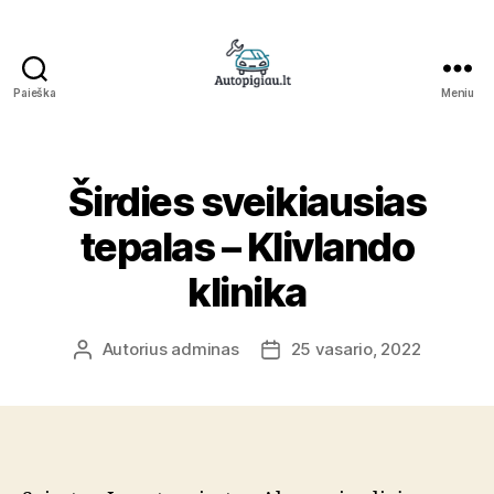
Paieška
Meniu
Straipsniai
Širdies sveikiausias
tepalas – Klivlando
klinika
Autorius
adminas
25 vasario, 2022
Įrašo
Įrašo
autorius
data