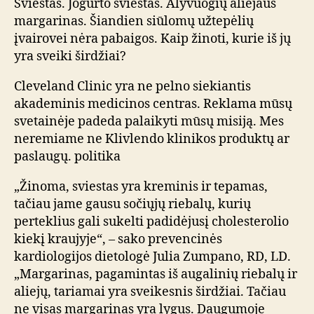
Sviestas. Jogurto sviestas. Alyvuogių aliejaus
margarinas. Šiandien siūlomų užtepėlių
įvairovei nėra pabaigos. Kaip žinoti, kurie iš jų
yra sveiki širdžiai?
Cleveland Clinic yra ne pelno siekiantis
akademinis medicinos centras. Reklama mūsų
svetainėje padeda palaikyti mūsų misiją. Mes
neremiame ne Klivlendo klinikos produktų ar
paslaugų. politika
„Žinoma, sviestas yra kreminis ir tepamas,
tačiau jame gausu sočiųjų riebalų, kurių
perteklius gali sukelti padidėjusį cholesterolio
kiekį kraujyje“, – sako prevencinės
kardiologijos dietologė Julia Zumpano, RD, LD.
„Margarinas, pagamintas iš augalinių riebalų ir
aliejų, tariamai yra sveikesnis širdžiai. Tačiau
ne visas margarinas yra lygus. Daugumoje