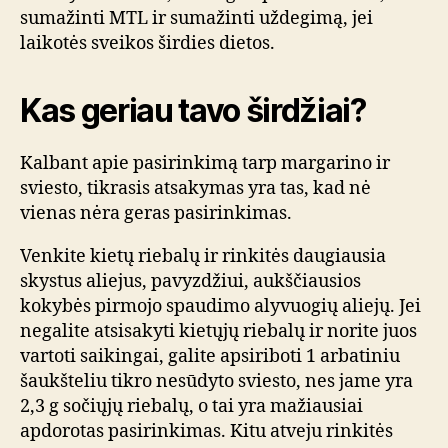
sumažinti MTL ir sumažinti uždegimą, jei
laikotės sveikos širdies dietos.
Kas geriau tavo širdžiai?
Kalbant apie pasirinkimą tarp margarino ir
sviesto, tikrasis atsakymas yra tas, kad nė
vienas nėra geras pasirinkimas.
Venkite kietų riebalų ir rinkitės daugiausia
skystus aliejus, pavyzdžiui, aukščiausios
kokybės pirmojo spaudimo alyvuogių aliejų. Jei
negalite atsisakyti kietųjų riebalų ir norite juos
vartoti saikingai, galite apsiriboti 1 arbatiniu
šaukšteliu tikro nesūdyto sviesto, nes jame yra
2,3 g sočiųjų riebalų, o tai yra mažiausiai
apdorotas pasirinkimas. Kitu atveju rinkitės