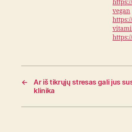
https:
vegan
https:
vitam
https:
←
Ar iš tikrųjų stresas gali jus su
klinika