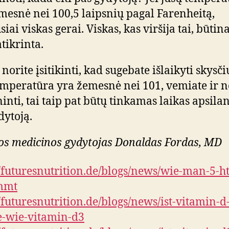
mesnė nei 100,5 laipsnių pagal Farenheitą,
siai viskas gerai. Viskas, kas viršija tai, būtina
atikrinta.
 norite įsitikinti, kad sugebate išlaikyti skysčiu
emperatūra yra žemesnė nei 101, vemiate ir n
ninti, tai taip pat būtų tinkamas laikas apsila
dytoją.
os medicinos gydytojas Donaldas Fordas, MD
//futuresnutrition.de/blogs/news/wie-man-5-h
mmt
//futuresnutrition.de/blogs/news/ist-vitamin-d
e-wie-vitamin-d3