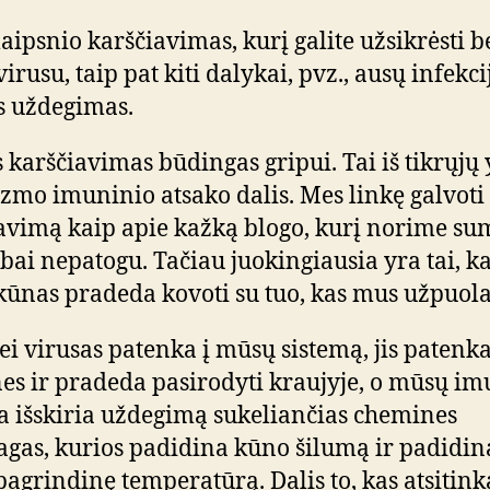
aipsnio karščiavimas, kurį galite užsikrėsti b
irusu, taip pat kiti dalykai, pvz., ausų infekci
s uždegimas.
s karščiavimas būdingas gripui. Tai iš tikrųjų 
zmo imuninio atsako dalis. Mes linkę galvoti
avimą kaip apie kažką blogo, kurį norime su
labai nepatogu. Tačiau juokingiausia yra tai, k
ūnas pradeda kovoti su tuo, kas mus užpuola
jei virusas patenka į mūsų sistemą, jis patenka
nes ir pradeda pasirodyti kraujyje, o mūsų i
a išskiria uždegimą sukeliančias chemines
gas, kurios padidina kūno šilumą ir padidin
agrindinę temperatūrą. Dalis to, kas atsitink