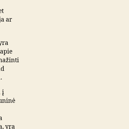
et
ja ar
yra
 apie
mažinti
ad
.
 į
muninė
a
a, yra