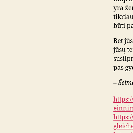
yra že
tikriau
būti p
Bet jūs
jūsų t
susilp
pas gy
– Šeim
https:
einni
https:
gleich