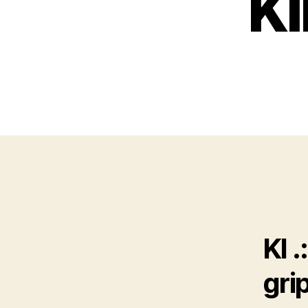
Kl
Kl 
gri