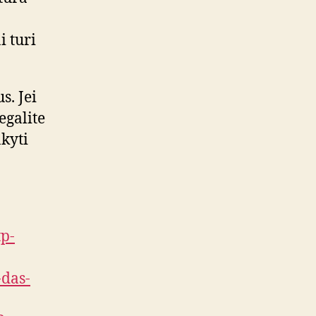
i turi
s. Jei
egalite
nkyti
tp-
-das-