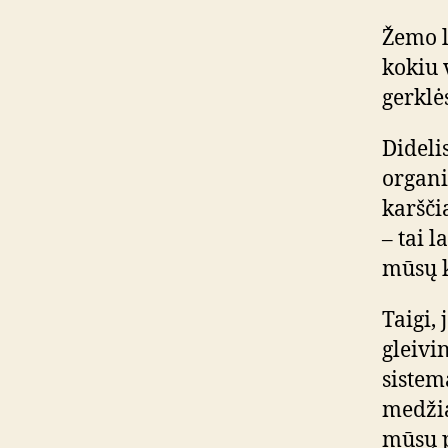
Žemo l
kokiu v
gerklė
Dideli
organi
karšči
– tai 
mūsų k
Taigi, 
gleivi
sistem
medžia
mūsų p