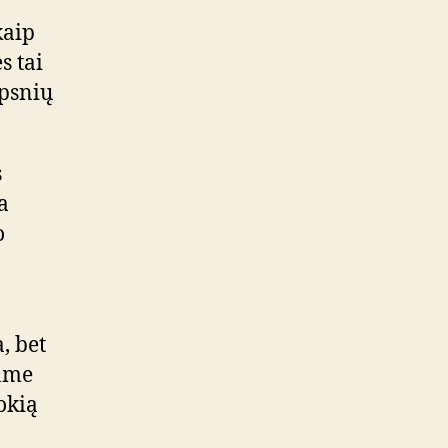
kaip
s tai
ipsnių
s
a
o
, bet
name
okią