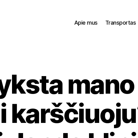
Apie mus
Transportas
yksta mano
i karščiuoju