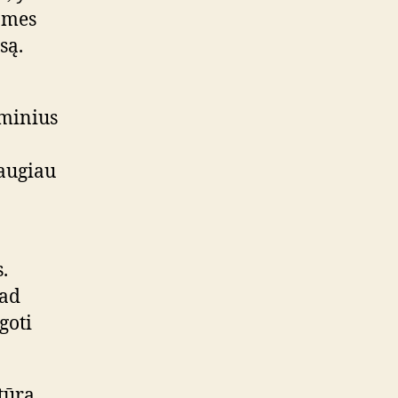
i mes
są.
iminius
daugiau
.
kad
goti
atūra