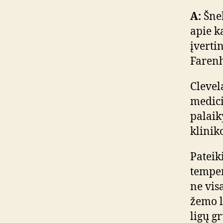
A:
Šnek
apie k
įverti
Farenh
Clevel
medici
palaik
klinik
Pateik
temper
ne vis
žemo l
ligų g