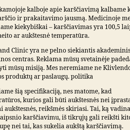
amojoje kalboje apie karščiavimą kalbame 
arščio ir prakaitavimo jausmą. Medicinoje me
name kiekybiškai – karščiavimas yra 100,5 la
eito ar aukštesnė temperatūra.
and Clinic yra ne pelno siekiantis akademini
nos centras. Reklama mūsų svetainėje paded
yti mūsų misiją. Mes neremiame ne Klivlend
os produktų ar paslaugų. politika
iame šią specifikaciją, nes matome, kad
atūros, kurios gali būti aukštesnės nei įprasta
ai aukštesnės, reikšmės skiriasi. Tai, ką vadi
aipsnio karščiavimu, iš tikrųjų gali reikšti kit
rupę nei tai, kas sukelia aukštą karščiavimą.