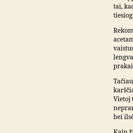
tai, k
tiesio
Rekome
acetam
vaistu
lengva
prakai
Tačiau
karšči
Vietoj
neprar
bei ils
Kaip ž