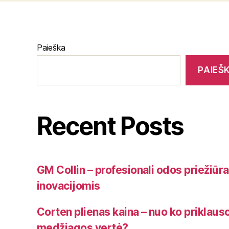
Paieška
PAIEŠ
Recent Posts
GM Collin – profesionali odos priežiūr
inovacijomis
Corten plienas kaina – nuo ko priklauso
medžiagos vertė?