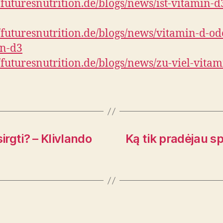
//futuresnutrition.de/blogs/news/ist-vitamin-d
//futuresnutrition.de/blogs/news/vitamin-d-od
in-d3
//futuresnutrition.de/blogs/news/zu-viel-vita
sirgti? – Klivlando
Ką tik pradėjau sp