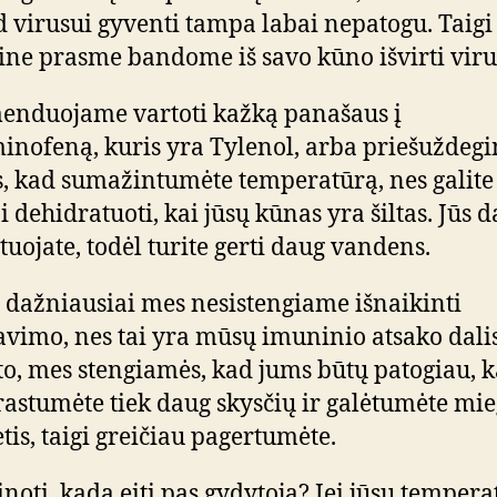
ad virusui gyventi tampa labai nepatogu. Taig
gine prasme bandome iš savo kūno išvirti viru
nduojame vartoti kažką panašaus į
inofeną, kuris yra Tylenol, arba priešuždeg
s, kad sumažintumėte temperatūrą, nes galite
i dehidratuoti, kai jūsų kūnas yra šiltas. Jūs 
tuojate, todėl turite gerti daug vandens.
 dažniausiai mes nesistengiame išnaikinti
avimo, nes tai yra mūsų imuninio atsako dalis
 to, mes stengiamės, kad jums būtų patogiau, 
astumėte tiek daug skysčių ir galėtumėte mie
ėtis, taigi greičiau pagertumėte.
inoti, kada eiti pas gydytoją? Jei jūsų temper