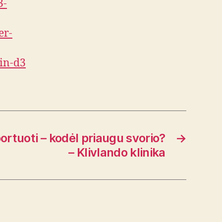
3-
er-
min-d3
ortuoti – kodėl priaugu svorio?
→
– Klivlando klinika