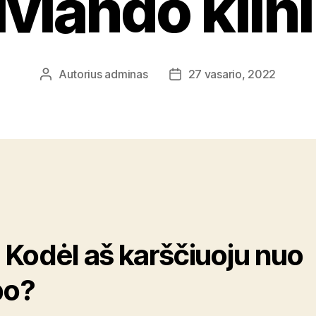
ivlando klin
Autorius
adminas
27 vasario, 2022
Įrašo
Įrašo
autorius
data
.: Kodėl aš karščiuoju nuo
po?