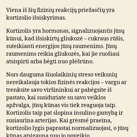
Viena iš šių fizinių reakcijų priežasčių yra
kortizolio išsiskyrimas.
Kortizolis yra hormonas, signalizuojantis jūsų
kūnui, kad išsiskirtų gliukozė – cukraus rūšis,
suteikianti energijos jūsų raumenims. Jūsų
raumenims reikia gliukozės, kai jie ruošiasi
atsispirti arba bėgti nuo plėšrūno.
Nors dauguma šiuolaikinių streso veiksnių
nereikalauja tokios fizinės reakcijos – vargu ar
trenksite savo viršininkui ar pabėgsite iš
pastato, kai susiduriate su savo veiklos
apžvalga, jūsų kūnas vis tiek reaguoja taip.
Kortizolis taip pat slopina insulino gamybą ir
susiaurina arterijas. Kai grėsmė praeina,
kortizolio lygis paprastai normalizuojasi, o jūsų
kūnas atsigauna nuo jo poveikio.