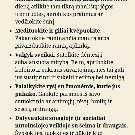
dieną atlikite tam tikrą mankštą: jėgos
treniruotes, aerobikos pratimus ar
vedžiokite šunį.
Medituokite ir giliai kvėpuokite.
Pakartokite raminančią mantrą arba
įsivaizduokite ramią aplinką.
Valgyk sveikai.
Sutelkite dėmesį į
subalansuotą mitybą. Be to, apribokite
kofeino ir cukraus suvartojimą, nes tai gali
jus sustiprinti ir sukelti nerimą bei nemigą.
Palaikykite ryšį su žmonėmis, kurie jus
palaiko.
Gaukite paramos iš savo
sutuoktinio ar artimųjų, tėvų, brolių ir
seserų ir draugų.
Dalyvaukite smagioje (ir socialiai
nutolusioje) veikloje su šeima ir draugais.
Šypsokitės, juokkitės ir būkite kuo