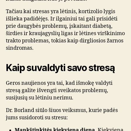
Tačiau kai stresas yra lėtinis, kortizolio lygis
išlieka padidėjęs. Ir ilgainiui tai gali prisidėti
prie daugybės problemų, įskaitant diabetą,
širdies ir kraujagyslių ligas ir lėtines virškinimo
trakto problemas, tokias kaip dirgliosios žarnos
sindromas.
Kaip suvaldyti savo stresą
Geros naujienos yra tai, kad išmokę valdyti
stresą galite išvengti sveikatos problemų,
susijusių su lėtiniu nerimu.
Dr. Borland siūlo šiuos veiksmus, kurie padės
jums susidoroti su stresu:
Mankštinkitės kiekvieną dieną.
Kiekvieną