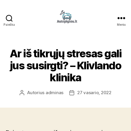
Paieška
Meniu
Straipsniai
Ar iš tikrųjų stresas gali
jus susirgti? – Klivlando
klinika
Autorius
adminas
27 vasario, 2022
Įrašo
Įrašo
autorius
data