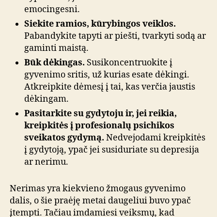
emocingesni.
Siekite ramios, kūrybingos veiklos.
Pabandykite tapyti ar piešti, tvarkyti sodą ar
gaminti maistą.
Būk dėkingas.
Susikoncentruokite į
gyvenimo sritis, už kurias esate dėkingi.
Atkreipkite dėmesį į tai, kas verčia jaustis
dėkingam.
Pasitarkite su gydytoju ir, jei reikia,
kreipkitės į profesionalų psichikos
sveikatos gydymą.
Nedvejodami kreipkitės
į gydytoją, ypač jei susiduriate su depresija
ar nerimu.
Nerimas yra kiekvieno žmogaus gyvenimo
dalis, o šie praėję metai daugeliui buvo ypač
įtempti. Tačiau imdamiesi veiksmų, kad