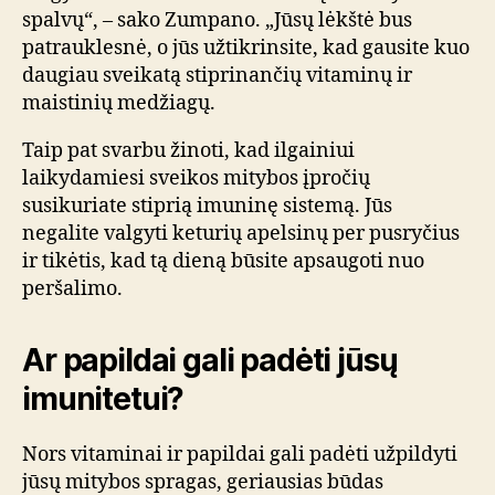
spalvų“, – sako Zumpano. „Jūsų lėkštė bus
patrauklesnė, o jūs užtikrinsite, kad gausite kuo
daugiau sveikatą stiprinančių vitaminų ir
maistinių medžiagų.
Taip pat svarbu žinoti, kad ilgainiui
laikydamiesi sveikos mitybos įpročių
susikuriate stiprią imuninę sistemą. Jūs
negalite valgyti keturių apelsinų per pusryčius
ir tikėtis, kad tą dieną būsite apsaugoti nuo
peršalimo.
Ar papildai gali padėti jūsų
imunitetui?
Nors vitaminai ir papildai gali padėti užpildyti
jūsų mitybos spragas, geriausias būdas