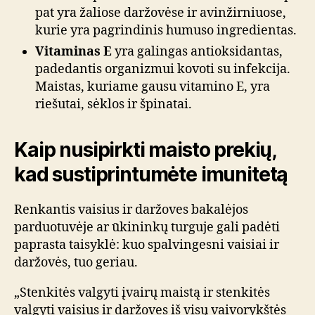
pat yra žaliose daržovėse ir avinžirniuose,
kurie yra pagrindinis humuso ingredientas.
Vitaminas E
yra galingas antioksidantas,
padedantis organizmui kovoti su infekcija.
Maistas, kuriame gausu vitamino E, yra
riešutai, sėklos ir špinatai.
Kaip nusipirkti maisto prekių,
kad sustiprintumėte imunitetą
Renkantis vaisius ir daržoves bakalėjos
parduotuvėje ar ūkininkų turguje gali padėti
paprasta taisyklė: kuo spalvingesni vaisiai ir
daržovės, tuo geriau.
„Stenkitės valgyti įvairų maistą ir stenkitės
valgyti vaisius ir daržoves iš visų vaivorykštės