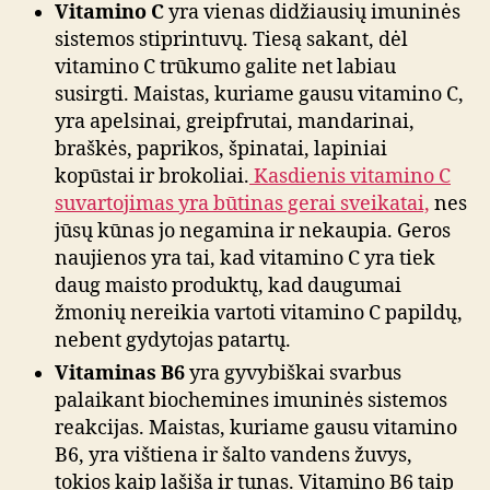
Vitamino C
yra vienas didžiausių imuninės
sistemos stiprintuvų. Tiesą sakant, dėl
vitamino C trūkumo galite net labiau
susirgti. Maistas, kuriame gausu vitamino C,
yra apelsinai, greipfrutai, mandarinai,
braškės, paprikos, špinatai, lapiniai
kopūstai ir brokoliai.
Kasdienis vitamino C
suvartojimas yra būtinas gerai sveikatai,
nes
jūsų kūnas jo negamina ir nekaupia. Geros
naujienos yra tai, kad vitamino C yra tiek
daug maisto produktų, kad daugumai
žmonių nereikia vartoti vitamino C papildų,
nebent gydytojas patartų.
Vitaminas B6
yra gyvybiškai svarbus
palaikant biochemines imuninės sistemos
reakcijas. Maistas, kuriame gausu vitamino
B6, yra vištiena ir šalto vandens žuvys,
tokios kaip lašiša ir tunas. Vitamino B6 taip