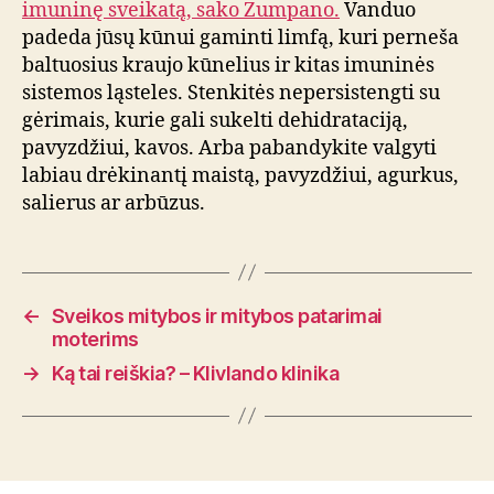
imuninę sveikatą, sako Zumpano.
Vanduo
padeda jūsų kūnui gaminti limfą, kuri perneša
baltuosius kraujo kūnelius ir kitas imuninės
sistemos ląsteles. Stenkitės nepersistengti su
gėrimais, kurie gali sukelti dehidrataciją,
pavyzdžiui, kavos. Arba pabandykite valgyti
labiau drėkinantį maistą, pavyzdžiui, agurkus,
salierus ar arbūzus.
←
Sveikos mitybos ir mitybos patarimai
moterims
→
Ką tai reiškia? – Klivlando klinika