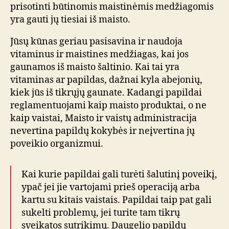
prisotinti būtinomis maistinėmis medžiagomis
yra gauti jų tiesiai iš maisto.
Jūsų kūnas geriau pasisavina ir naudoja
vitaminus ir maistines medžiagas, kai jos
gaunamos iš maisto šaltinio. Kai tai yra
vitaminas ar papildas, dažnai kyla abejonių,
kiek jūs iš tikrųjų gaunate. Kadangi papildai
reglamentuojami kaip maisto produktai, o ne
kaip vaistai, Maisto ir vaistų administracija
nevertina papildų kokybės ir neįvertina jų
poveikio organizmui.
Kai kurie papildai gali turėti šalutinį poveikį,
ypač jei jie vartojami prieš operaciją arba
kartu su kitais vaistais. Papildai taip pat gali
sukelti problemų, jei turite tam tikrų
sveikatos sutrikimų. Daugelio papildų