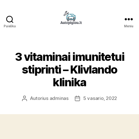
Paieška
Meniu
Straipsniai
3 vitaminai imunitetui
stiprinti – Klivlando
klinika
Autorius
adminas
5 vasario, 2022
Įrašo
Įrašo
autorius
data