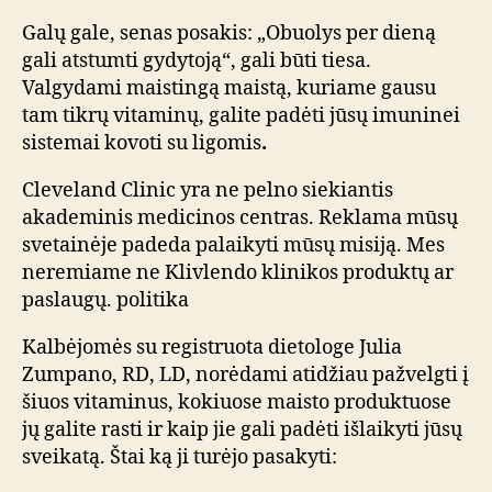
Galų gale, senas posakis: „Obuolys per dieną
gali atstumti gydytoją“, gali būti tiesa.
Valgydami maistingą maistą, kuriame gausu
tam tikrų vitaminų, galite padėti jūsų imuninei
sistemai kovoti su ligomis
.
Cleveland Clinic yra ne pelno siekiantis
akademinis medicinos centras. Reklama mūsų
svetainėje padeda palaikyti mūsų misiją. Mes
neremiame ne Klivlendo klinikos produktų ar
paslaugų. politika
Kalbėjomės su registruota dietologe Julia
Zumpano, RD, LD, norėdami atidžiau pažvelgti į
šiuos vitaminus, kokiuose maisto produktuose
jų galite rasti ir kaip jie gali padėti išlaikyti jūsų
sveikatą. Štai ką ji turėjo pasakyti: