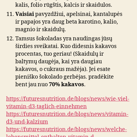
kalis, folio rūgštis, kalcis ir skaidulos.
Vaisiai
pavyzdžiui, apelsinai, kantalupės
ir papajos yra daug beta karotino, kalio,
magnio ir skaidulų.
Tamsus šokoladas yra naudingas jūsų
širdies sveikatai. Kuo didesnis kakavos
procentas, tuo geriau! (Skaidulų ir
baltymų daugėja, kai yra daugiau
kakavos, o cukraus mažėja). Jei esate
pieniško šokolado gerbėjas. pradėkite
bent jau nuo
70% kakavos
.
https://futuresnutrition.de/blogs/news/wie-viel-
vitamin-d3-taglich-einnehmen
https://futuresnutrition.de/blogs/news/vitamin-
d3-und-kalzium
https://futuresnutrition.de/blogs/news/welche-