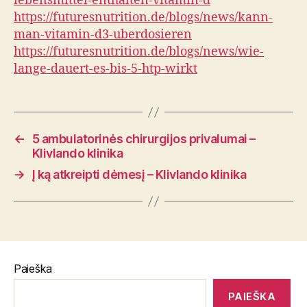
lebensmittel-enthalten-vitamin-d
https://futuresnutrition.de/blogs/news/kann-
man-vitamin-d3-uberdosieren
https://futuresnutrition.de/blogs/news/wie-
lange-dauert-es-bis-5-htp-wirkt
←
5 ambulatorinės chirurgijos privalumai –
Klivlando klinika
→
Į ką atkreipti dėmesį – Klivlando klinika
Paieška
PAIEŠKA