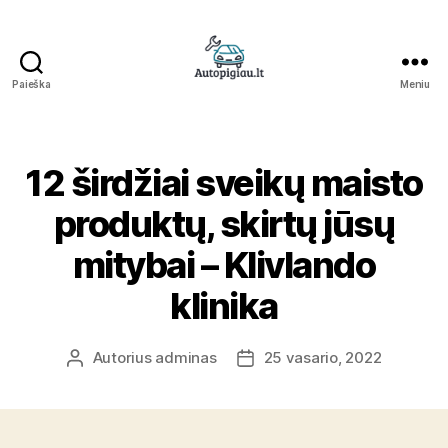
Paieška
Meniu
Straipsniai
12 širdžiai sveikų maisto
produktų, skirtų jūsų
mitybai – Klivlando
klinika
Autorius
adminas
25 vasario, 2022
Įrašo
Įrašo
autorius
data