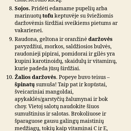
Sojos.
Pridėti edamame pupelių arba
marinuotų
tofu
keptuvėje su šviežiomis
daržovėmis širdžiai sveikiems pietums ar
vakarienei.
Raudona, geltona ir oranžinė
daržovės
pavyzdžiui, morkos, saldžiosios bulvės,
raudonieji pipirai, pomidorai ir gilės yra
kupini karotinoidų, skaidulų ir vitaminų,
kurie padeda jūsų širdžiai.
Žalios daržovės
. Popeye buvo teisus –
špinatų
sumuša! Taip pat ir kopūstai,
šveicariniai mangoldai,
apykaklės/garstyčių žalumynai ir bok
choy. Vietoj salotų naudokite šiuos
sumuštinius ir salotas. Brokoliuose ir
šparaguose gausu galingų maistinių
medžiagų, tokių kaip vitaminai C ir E,