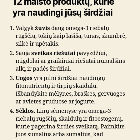
12 maisto produktų, kurie
yra naudingi jūsų širdžiai
Valgyk
žuvis
daug omega-3 riebalų
rūgščių, tokių kaip lašiša, tunas, skumbrė,
silkė ir upėtakis.
Sauja
sveikas
riešutai
pavyzdžiui,
migdolai ar graikiniai riešutai numalšins
alkį ir padės širdžiai.
Uogos
yra pilni širdžiai naudingų
fitonutrientų ir tirpių skaidulų.
Išbandykite mėlynes, braškes, gervuoges
ar avietes grūduose ar jogurte.
Sėklos
. Linų sėmenyse yra omega-3
riebalų rūgščių, skaidulų ir fitoestogenų,
kurie pagerina širdies sveikatą. Paimkite
juos sumaltus arba sumaltus, kad