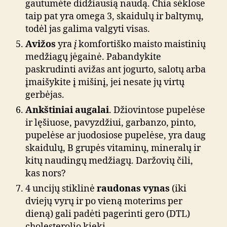
gautumėte didžiausią naudą. Chia sėklose
taip pat yra omega 3, skaidulų ir baltymų,
todėl jas galima valgyti visas.
Avižos
yra
į
komfortiško maisto maistinių
medžiagų jėgainė. Pabandykite
paskrudinti avižas ant jogurto, salotų arba
įmaišykite į mišinį, jei nesate jų virtų
gerbėjas.
Ankštiniai augalai
. Džiovintose pupelėse
ir lęšiuose, pavyzdžiui, garbanzo, pinto,
pupelėse ar juodosiose pupelėse, yra daug
skaidulų, B grupės vitaminų, mineralų ir
kitų naudingų medžiagų. Daržovių čili,
kas nors?
4 uncijų stiklinė
raudonas vynas
(iki
dviejų vyrų ir po vieną moterims per
dieną) gali padėti pagerinti gero (DTL)
cholesterolio kiekį.