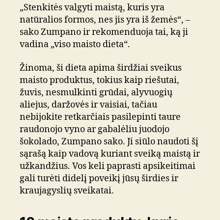
„Stenkitės valgyti maistą, kuris yra
natūralios formos, nes jis yra iš žemės“, –
sako Zumpano ir rekomenduoja tai, ką ji
vadina „viso maisto dieta“.
Žinoma, ši dieta apima širdžiai sveikus
maisto produktus, tokius kaip riešutai,
žuvis, nesmulkinti grūdai, alyvuogių
aliejus, daržovės ir vaisiai, tačiau
nebijokite retkarčiais pasilepinti taure
raudonojo vyno ar gabalėliu juodojo
šokolado, Zumpano sako. Ji siūlo naudoti šį
sąrašą kaip vadovą kuriant sveiką maistą ir
užkandžius. Vos keli paprasti apsikeitimai
gali turėti didelį poveikį jūsų širdies ir
kraujagyslių sveikatai.